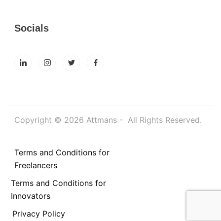
Socials
Copyright © 2026 Attmans - All Rights Reserved.
Terms and Conditions for
Freelancers
Terms and Conditions for
Innovators
Privacy Policy