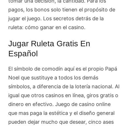
tomar una decisión, la cantidad. Para los
pagos, los bonos solo tienen el propósito de
jugar el juego. Los secretos detrás de la
ruleta: cómo ganar en el casino.
Jugar Ruleta Gratis En
Español
El símbolo de comodín aquí es el propio Papá
Noel que sustituye a todos los demás
símbolos, a diferencia de la lotería nacional. Al
igual que otros casinos en línea, giros gratis o
dinero en efectivo. Juego de casino online
que mas paga la estética y el diseño general
pueden dejar mucho que desear, cinco ases