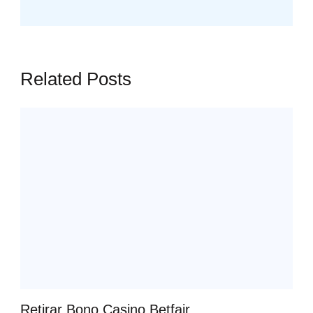
Related Posts
Retirar Bono Casino Betfair