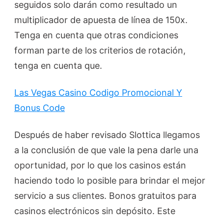
seguidos solo darán como resultado un
multiplicador de apuesta de línea de 150x.
Tenga en cuenta que otras condiciones
forman parte de los criterios de rotación,
tenga en cuenta que.
Las Vegas Casino Codigo Promocional Y
Bonus Code
Después de haber revisado Slottica llegamos
a la conclusión de que vale la pena darle una
oportunidad, por lo que los casinos están
haciendo todo lo posible para brindar el mejor
servicio a sus clientes. Bonos gratuitos para
casinos electrónicos sin depósito. Este