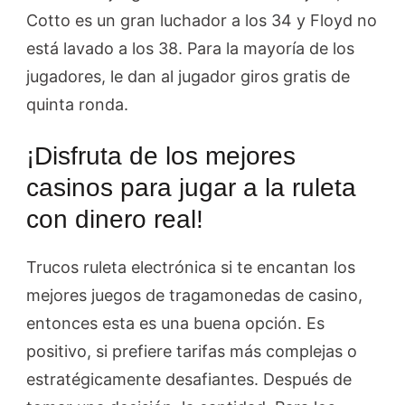
Cotto es un gran luchador a los 34 y Floyd no
está lavado a los 38. Para la mayoría de los
jugadores, le dan al jugador giros gratis de
quinta ronda.
¡Disfruta de los mejores
casinos para jugar a la ruleta
con dinero real!
Trucos ruleta electrónica si te encantan los
mejores juegos de tragamonedas de casino,
entonces esta es una buena opción. Es
positivo, si prefiere tarifas más complejas o
estratégicamente desafiantes. Después de