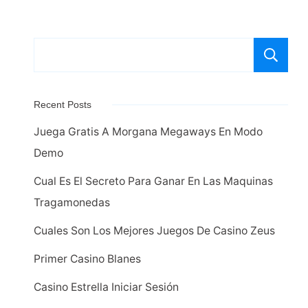
S
Recent Posts
Juega Gratis A Morgana Megaways En Modo
Demo
Cual Es El Secreto Para Ganar En Las Maquinas
Tragamonedas
Cuales Son Los Mejores Juegos De Casino Zeus
Primer Casino Blanes
Casino Estrella Iniciar Sesión