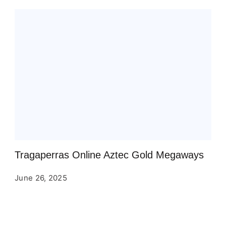
Tragaperras Online Aztec Gold Megaways
June 26, 2025