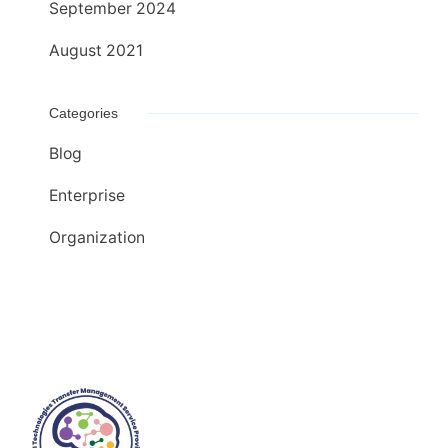
September 2024
August 2021
Categories
Blog
Enterprise
Organization