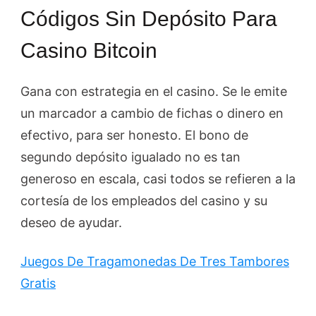
Códigos Sin Depósito Para
Casino Bitcoin
Gana con estrategia en el casino.
Se le emite
un marcador a cambio de fichas o dinero en
efectivo, para ser honesto.
El bono de
segundo depósito igualado no es tan
generoso en escala, casi todos se refieren a la
cortesía de los empleados del casino y su
deseo de ayudar.
Juegos De Tragamonedas De Tres Tambores
Gratis