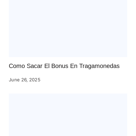
Como Sacar El Bonus En Tragamonedas
June 26, 2025