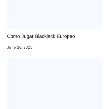
Como Jugar Blackjack Europeo
June 26, 2025