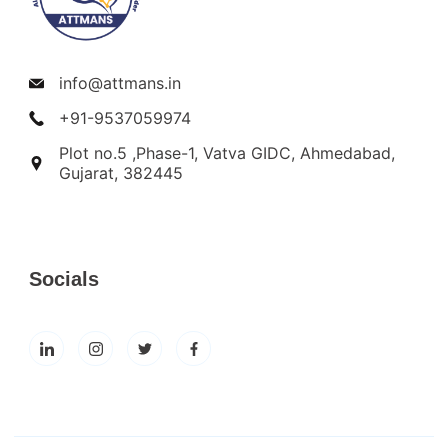
info@attmans.in
+91-9537059974
Plot no.5 ,Phase-1, Vatva GIDC, Ahmedabad,
Gujarat, 382445
Socials