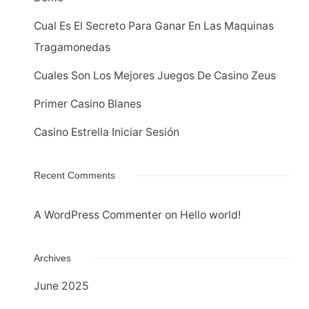
Cual Es El Secreto Para Ganar En Las Maquinas
Tragamonedas
Cuales Son Los Mejores Juegos De Casino Zeus
Primer Casino Blanes
Casino Estrella Iniciar Sesión
Recent Comments
A WordPress Commenter
on
Hello world!
Archives
June 2025