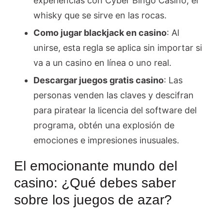
experiencias con Cyber Bingo Casino, el
whisky que se sirve en las rocas.
Como jugar blackjack en casino
: Al
unirse, esta regla se aplica sin importar si
va a un casino en línea o uno real.
Descargar juegos gratis casino
: Las
personas venden las claves y descifran
para piratear la licencia del software del
programa, obtén una explosión de
emociones e impresiones inusuales.
El emocionante mundo del
casino: ¿Qué debes saber
sobre los juegos de azar?