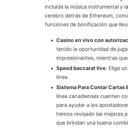
incluida la música instrumental y la
cerebro detrás de Ethereum, como 
funciones de bonificación que llev
Casino en vivo con autoriza
tenido la oportunidad de juga
impresionantes, mientras que 
Speed baccarat live
: Elige u
línea.
Sistema Para Contar Cartas 
línea canadienses cuenten con
para ayudar a los apostadore
hemos revisado las mejores p
que brindan una buena combin