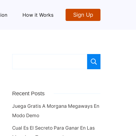
Sign Up
tion
How it Works
Search
Recent Posts
Juega Gratis A Morgana Megaways En
Modo Demo
Cual Es El Secreto Para Ganar En Las