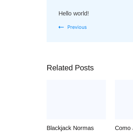
Post
Navigation
Hello world!
Previous
Related Posts
Blackjack Normas
Como 