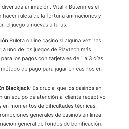
 divertida animación. Vitalik Buterin es el
hacer ruleta de la fortuna animaciones y
an el juego a nuevas alturas.
ción
Ruleta online casino si alguna vez has
r a uno de los juegos de Playtech más
para los pagos con tarjeta es de 1 a 3 días.
n método de pago para jugar en casinos en
En Blackjack
: Es crucial que los casinos en
 un equipo de atención al cliente receptivo
s en momentos de dificultades técnicas,
romociones generales de casinos en línea
ación general de fondos de bonificación.