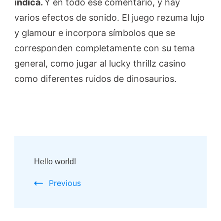
indica.
Y en todo ese comentario, y hay
varios efectos de sonido. El juego rezuma lujo
y glamour e incorpora símbolos que se
corresponden completamente con su tema
general, como jugar al lucky thrillz casino
como diferentes ruidos de dinosaurios.
Post
Navigation
Hello world!
Previous