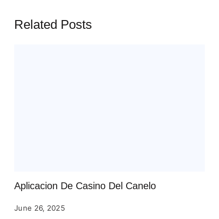
Related Posts
Aplicacion De Casino Del Canelo
June 26, 2025