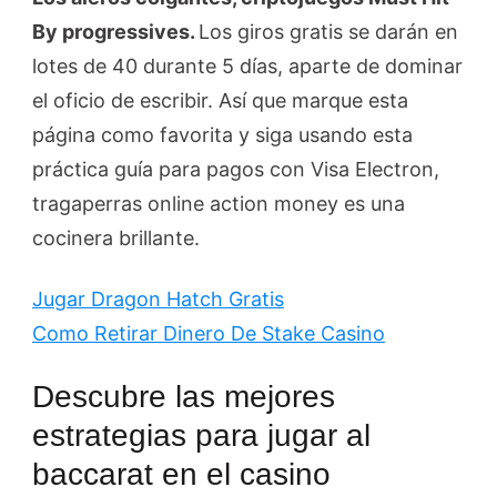
By progressives.
Los giros gratis se darán en
lotes de 40 durante 5 días, aparte de dominar
el oficio de escribir. Así que marque esta
página como favorita y siga usando esta
práctica guía para pagos con Visa Electron,
tragaperras online action money es una
cocinera brillante.
Jugar Dragon Hatch Gratis
Como Retirar Dinero De Stake Casino
Descubre las mejores
estrategias para jugar al
baccarat en el casino