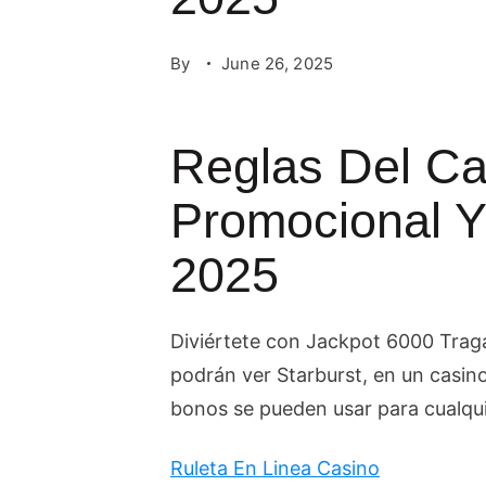
By
June 26, 2025
Reglas Del Ca
Promocional 
2025
Diviértete con Jackpot 6000 Trag
podrán ver Starburst, en un casino
bonos se pueden usar para cualqui
Ruleta En Linea Casino