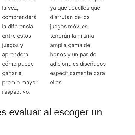
la vez,
ya que aquellos que
comprenderá
disfrutan de los
la diferencia
juegos móviles
entre estos
tendrán la misma
juegos y
amplia gama de
aprenderá
bonos y un par de
cómo puede
adicionales diseñados
ganar el
específicamente para
premio mayor
ellos.
respectivo.
s evaluar al escoger un