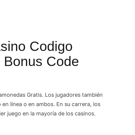
sino Codigo
Y Bonus Code
amonedas Gratis. Los jugadores también
 en línea o en ambos. En su carrera, los
er juego en la mayoría de los casinos.