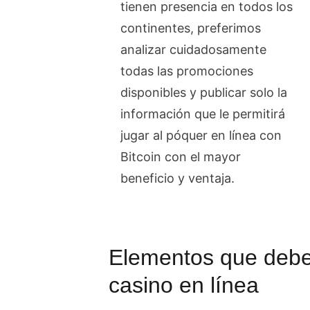
tienen presencia en todos los
continentes, preferimos
analizar cuidadosamente
todas las promociones
disponibles y publicar solo la
información que le permitirá
jugar al póquer en línea con
Bitcoin con el mayor
beneficio y ventaja.
Elementos que debe
casino en línea