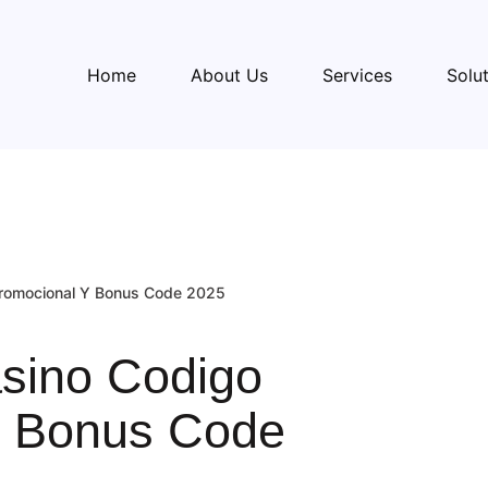
Home
About Us
Services
Solu
Promocional Y Bonus Code 2025
sino Codigo
Y Bonus Code