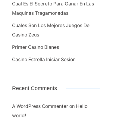
Cual Es El Secreto Para Ganar En Las
Maquinas Tragamonedas
Cuales Son Los Mejores Juegos De
Casino Zeus
Primer Casino Blanes
Casino Estrella Iniciar Sesión
Recent Comments
A WordPress Commenter
on
Hello
world!