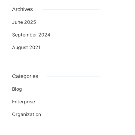
Archives
June 2025
September 2024
August 2021
Categories
Blog
Enterprise
Organization