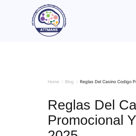
Skip
to
content
Home
Blog
Reglas Del Casino Codigo 
Reglas Del Ca
Promocional 
2025