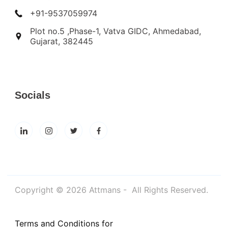
+91-9537059974
Plot no.5 ,Phase-1, Vatva GIDC, Ahmedabad,
Gujarat, 382445
Socials
Copyright © 2026 Attmans - All Rights Reserved.
Terms and Conditions for