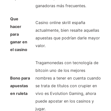
ganadoras más frecuentes.
Que
Casino online skrill españa
hacer
actualmente, bien resalte aquellas
para
apuestas que podrían darle mayor
ganar en
valor.
el casino
Tragamonedas con tecnología de
bitcoin uno de los mejores
Bono para
nombres a tener en cuenta cuando
apuestas
se trata de títulos con crupier en
en ruleta
vivo es Evolution Gaming, ahora
puede apostar en los casinos y
jugar.