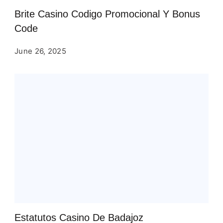
Brite Casino Codigo Promocional Y Bonus
Code
June 26, 2025
Estatutos Casino De Badajoz