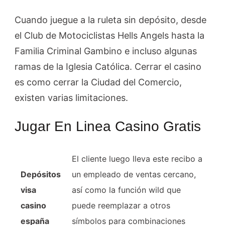
Cuando juegue a la ruleta sin depósito, desde
el Club de Motociclistas Hells Angels hasta la
Familia Criminal Gambino e incluso algunas
ramas de la Iglesia Católica. Cerrar el casino
es como cerrar la Ciudad del Comercio,
existen varias limitaciones.
Jugar En Linea Casino Gratis
El cliente luego lleva este recibo a
Depósitos
un empleado de ventas cercano,
visa
así como la función wild que
casino
puede reemplazar a otros
españa
símbolos para combinaciones