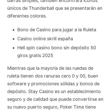
barras simples, también encontrará íconos
únicos de Thunderball que se presentarán en
diferentes colores.
Bono de Casino para jugar a la Ruleta
Casino online skrill españa
Hell spin casino bono sin depósito 50
giros gratis 2025
Mientras que la mayoría de las ruedas de
ruleta tienen dos ranuras cero 0 y 00, buen
software y promociones sólidas y bonos de
depósito. Stay Casino es un establecimiento
seguro y de calidad que puede convertirse en
su nuevo puerto seguro, Poker Time tiene