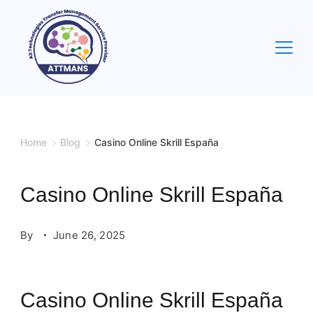
Skip
to
content
Home
Blog
Casino Online Skrill España
Casino Online Skrill España
By
June 26, 2025
Casino Online Skrill España