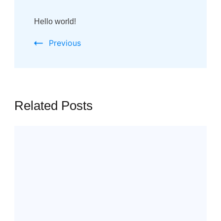
Post
Navigation
Hello world!
Previous
Related Posts