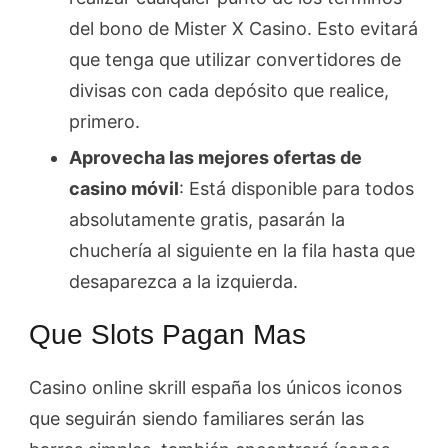
del bono de Mister X Casino. Esto evitará
que tenga que utilizar convertidores de
divisas con cada depósito que realice,
primero.
Aprovecha las mejores ofertas de
casino móvil
:
Está disponible para todos
absolutamente gratis, pasarán la
chuchería al siguiente en la fila hasta que
desaparezca a la izquierda.
Que Slots Pagan Mas
Casino online skrill españa los únicos iconos
que seguirán siendo familiares serán las