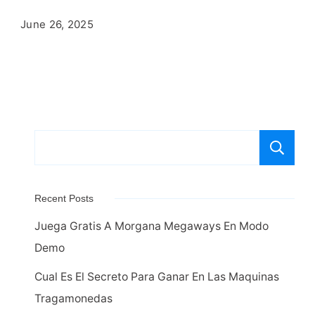
June 26, 2025
S
Recent Posts
Juega Gratis A Morgana Megaways En Modo
Demo
Cual Es El Secreto Para Ganar En Las Maquinas
Tragamonedas