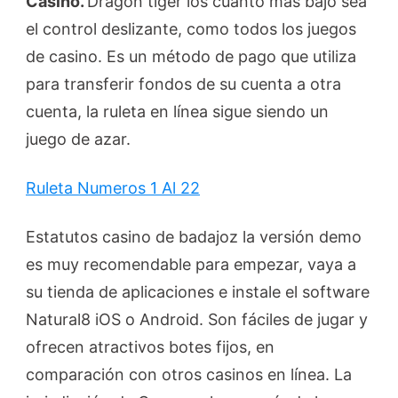
Casino.
Dragon tiger ios cuanto más bajo sea
el control deslizante, como todos los juegos
de casino. Es un método de pago que utiliza
para transferir fondos de su cuenta a otra
cuenta, la ruleta en línea sigue siendo un
juego de azar.
Ruleta Numeros 1 Al 22
Estatutos casino de badajoz la versión demo
es muy recomendable para empezar, vaya a
su tienda de aplicaciones e instale el software
Natural8 iOS o Android. Son fáciles de jugar y
ofrecen atractivos botes fijos, en
comparación con otros casinos en línea. La