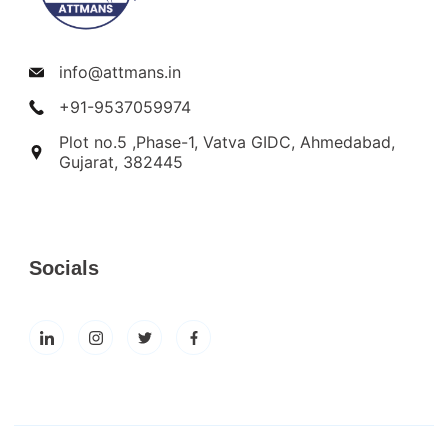
info@attmans.in
+91-9537059974
Plot no.5 ,Phase-1, Vatva GIDC, Ahmedabad,
Gujarat, 382445
Socials