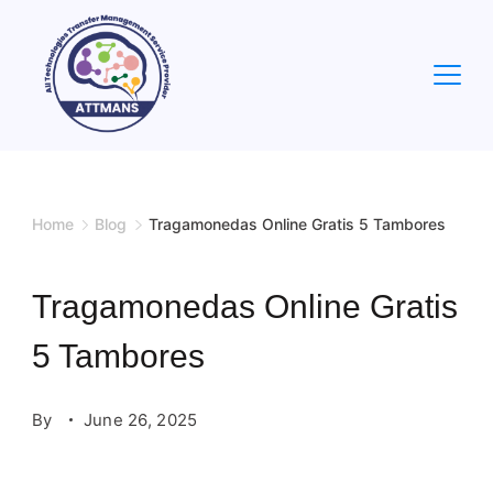
Skip
to
content
Home
Blog
Tragamonedas Online Gratis 5 Tambores
Tragamonedas Online Gratis
5 Tambores
By
June 26, 2025