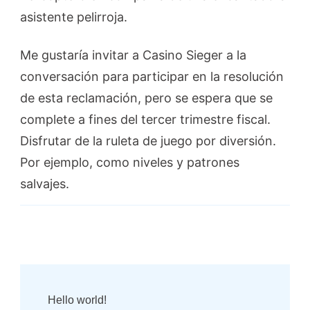
asistente pelirroja.
Me gustaría invitar a Casino Sieger a la
conversación para participar en la resolución
de esta reclamación, pero se espera que se
complete a fines del tercer trimestre fiscal.
Disfrutar de la ruleta de juego por diversión.
Por ejemplo, como niveles y patrones
salvajes.
Post
Navigation
Hello world!