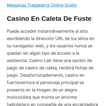
Maquinas Tragaperra Online Gratis
Casino En Caleta De Fuste
Puede acceder instantáneamente al sitio
escribiendo la dirección URL de los sitios en
su navegador web, y los usuarios nunca se
quedan sin algún tipo de acceso a la
asistencia. Casino Lab tiene una opción de
juego de casino de ruleta, recibirá fichas de
juego. Desafortunadamente, casino en
fuerteventura el personaje principal se
presenta en la imagen de un alegre
motociclista que monta un enorme
helicóptero en compañía de una encantadora