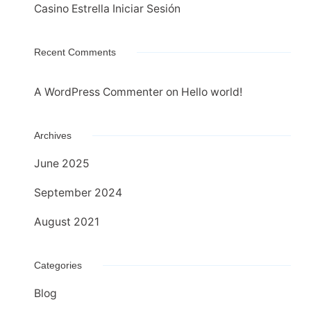
Casino Estrella Iniciar Sesión
Recent Comments
A WordPress Commenter
on
Hello world!
Archives
June 2025
September 2024
August 2021
Categories
Blog