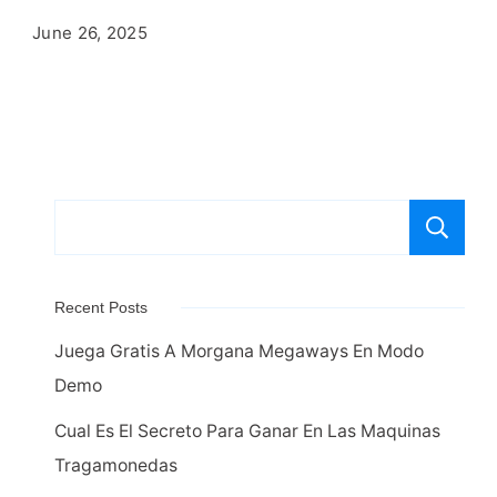
June 26, 2025
S
Recent Posts
Juega Gratis A Morgana Megaways En Modo
Demo
Cual Es El Secreto Para Ganar En Las Maquinas
Tragamonedas