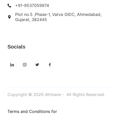
+91-9537059974
Plot no.5 ,Phase-1, Vatva GIDC, Ahmedabad,
Gujarat, 382445
Socials
Copyright © 2026 Attmans - All Rights Reserved.
Terms and Conditions for