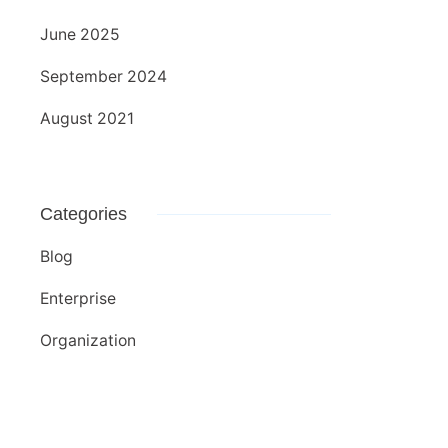
June 2025
September 2024
August 2021
Categories
Blog
Enterprise
Organization