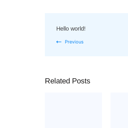
Post
Navigation
Hello world!
Previous
Related Posts