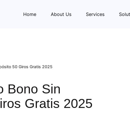
Home
About Us
Services
Solu
ósito 50 Giros Gratis 2025
o Bono Sin
iros Gratis 2025