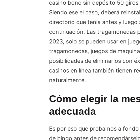
casino bono sin depósito 50 giro
Siendo ese el caso, deberá reinsta
directorio que tenía antes y luego 
continuación. Las tragamonedas p
2023, solo se pueden usar en jueg
tragamonedas, juegos de maquina
posibilidades de eliminarlos con é
casinos en línea también tienen re
naturalmente.
Cómo elegir la mes
adecuada
Es por eso que probamos a fondo el
de bingo antes de recomendárselo