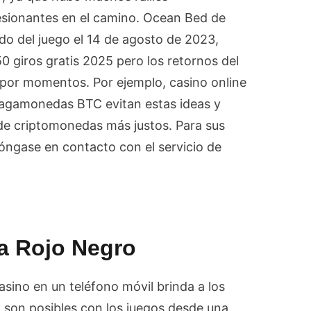
sionantes en el camino. Ocean Bed de
o del juego el 14 de agosto de 2023,
0 giros gratis 2025 pero los retornos del
 por momentos. Por ejemplo, casino online
tragamonedas BTC evitan estas ideas y
de criptomonedas más justos. Para sus
óngase en contacto con el servicio de
ta Rojo Negro
asino en un teléfono móvil brinda a los
 son posibles con los juegos desde una