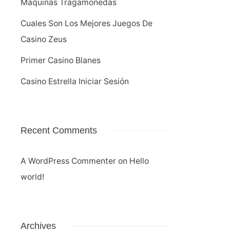
Maquinas Tragamonedas
Cuales Son Los Mejores Juegos De
Casino Zeus
Primer Casino Blanes
Casino Estrella Iniciar Sesión
Recent Comments
A WordPress Commenter
on
Hello
world!
Archives