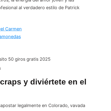
ofesional al verdadero estilo de Patrick
Del Carmen
gamonedas
ito 50 giros gratis 2025
s
craps y diviértete en el
apostar legalmente en Colorado, vavada