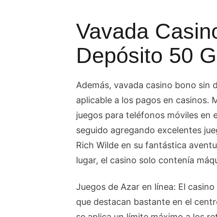
Vavada Casin
Depósito 50 G
Además, vavada casino bono sin d
aplicable a los pagos en casinos.
juegos para teléfonos móviles en 
seguido agregando excelentes jueg
Rich Wilde en su fantástica aventu
lugar, el casino solo contenía má
Juegos de Azar en línea: El casino
que destacan bastante en el centro
se aplica un límite máximo a los ret