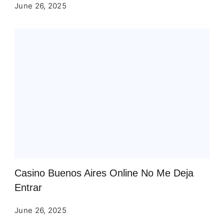
June 26, 2025
Casino Buenos Aires Online No Me Deja
Entrar
June 26, 2025