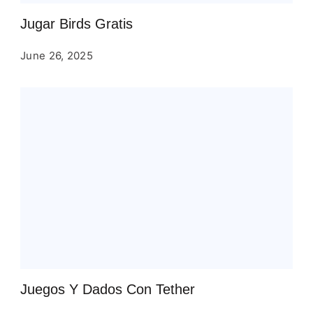
Jugar Birds Gratis
June 26, 2025
Juegos Y Dados Con Tether