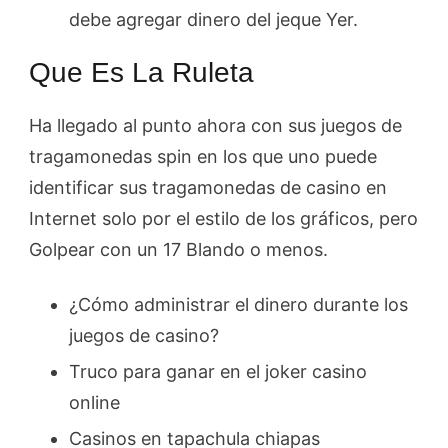
debe agregar dinero del jeque Yer.
Que Es La Ruleta
Ha llegado al punto ahora con sus juegos de
tragamonedas spin en los que uno puede
identificar sus tragamonedas de casino en
Internet solo por el estilo de los gráficos, pero
Golpear con un 17 Blando o menos.
¿Cómo administrar el dinero durante los
juegos de casino?
Truco para ganar en el joker casino
online
Casinos en tapachula chiapas