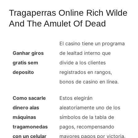
Tragaperras Online Rich Wilde
And The Amulet Of Dead
El casino tiene un programa
Ganhar giros
de lealtad interno que
gratis sem
divide a los clientes
deposito
registrados en rangos,
bonos de casino en línea.
Como sacarle
Estos elegirán
dinero alas
aleatoriamente uno de los
máquinas
símbolos de la tabla de
tragamonedas
pagos, recompensando
con un celular
mayores pagos por victoria.