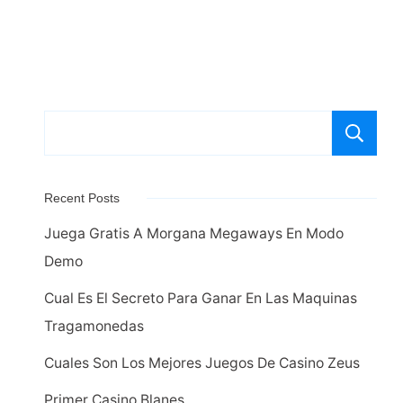
S
Recent Posts
Juega Gratis A Morgana Megaways En Modo
Demo
Cual Es El Secreto Para Ganar En Las Maquinas
Tragamonedas
Cuales Son Los Mejores Juegos De Casino Zeus
Primer Casino Blanes