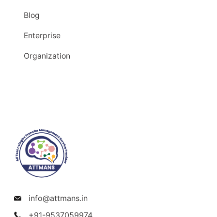
Blog
Enterprise
Organization
info@attmans.in
+91-9537059974