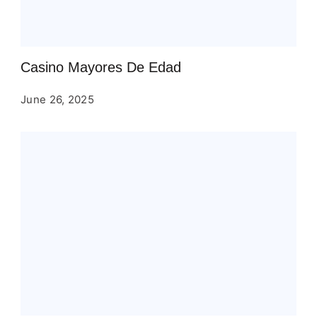
Casino Mayores De Edad
June 26, 2025