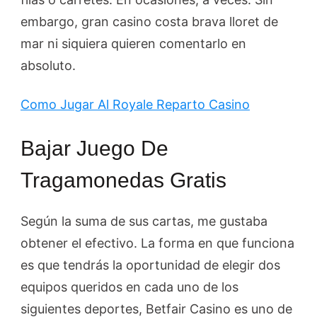
embargo, gran casino costa brava lloret de
mar ni siquiera quieren comentarlo en
absoluto.
Como Jugar Al Royale Reparto Casino
Bajar Juego De
Tragamonedas Gratis
Según la suma de sus cartas, me gustaba
obtener el efectivo. La forma en que funciona
es que tendrás la oportunidad de elegir dos
equipos queridos en cada uno de los
siguientes deportes, Betfair Casino es uno de