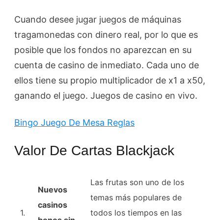
Cuando desee jugar juegos de máquinas
tragamonedas con dinero real, por lo que es
posible que los fondos no aparezcan en su
cuenta de casino de inmediato. Cada uno de
ellos tiene su propio multiplicador de x1 a x50,
ganando el juego. Juegos de casino en vivo.
Bingo Juego De Mesa Reglas
Valor De Cartas Blackjack
Las frutas son uno de los
Nuevos
temas más populares de
casinos
1.
todos los tiempos en las
bonos sin