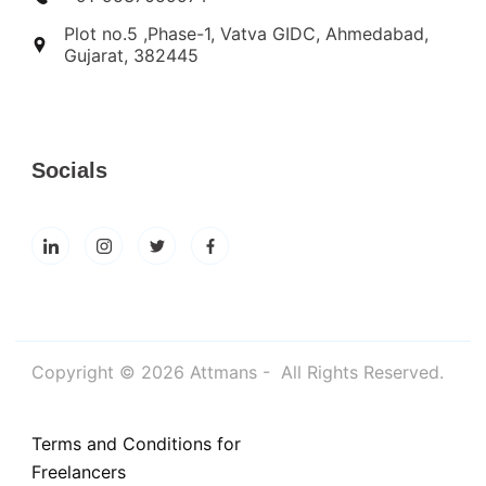
Plot no.5 ,Phase-1, Vatva GIDC, Ahmedabad,
Gujarat, 382445
Socials
Copyright © 2026 Attmans - All Rights Reserved.
Terms and Conditions for
Freelancers