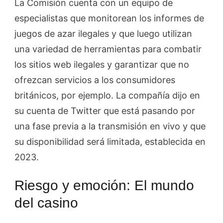
La Comisión cuenta con un equipo de
especialistas que monitorean los informes de
juegos de azar ilegales y que luego utilizan
una variedad de herramientas para combatir
los sitios web ilegales y garantizar que no
ofrezcan servicios a los consumidores
británicos, por ejemplo. La compañía dijo en
su cuenta de Twitter que está pasando por
una fase previa a la transmisión en vivo y que
su disponibilidad será limitada, establecida en
2023.
Riesgo y emoción: El mundo
del casino