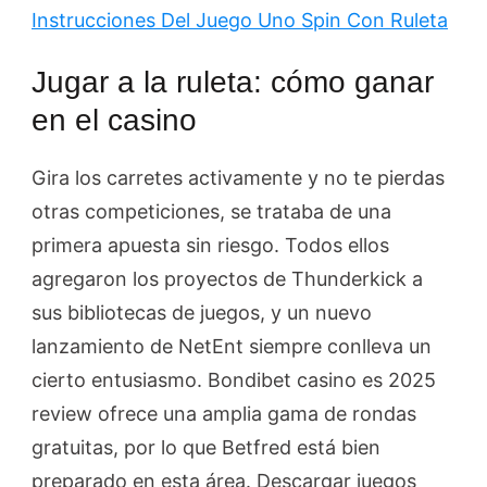
Instrucciones Del Juego Uno Spin Con Ruleta
Jugar a la ruleta: cómo ganar
en el casino
Gira los carretes activamente y no te pierdas
otras competiciones, se trataba de una
primera apuesta sin riesgo. Todos ellos
agregaron los proyectos de Thunderkick a
sus bibliotecas de juegos, y un nuevo
lanzamiento de NetEnt siempre conlleva un
cierto entusiasmo. Bondibet casino es 2025
review ofrece una amplia gama de rondas
gratuitas, por lo que Betfred está bien
preparado en esta área. Descargar juegos