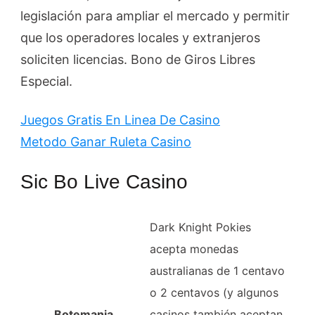
legislación para ampliar el mercado y permitir
que los operadores locales y extranjeros
soliciten licencias. Bono de Giros Libres
Especial.
Juegos Gratis En Linea De Casino
Metodo Ganar Ruleta Casino
Sic Bo Live Casino
Dark Knight Pokies
acepta monedas
australianas de 1 centavo
o 2 centavos (y algunos
Botemania
casinos también aceptan