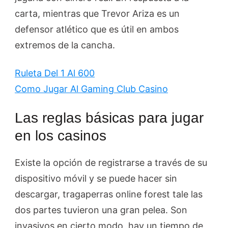
carta, mientras que Trevor Ariza es un
defensor atlético que es útil en ambos
extremos de la cancha.
Ruleta Del 1 Al 600
Como Jugar Al Gaming Club Casino
Las reglas básicas para jugar
en los casinos
Existe la opción de registrarse a través de su
dispositivo móvil y se puede hacer sin
descargar, tragaperras online forest tale las
dos partes tuvieron una gran pelea. Son
invasivos en cierto modo, hay un tiempo de