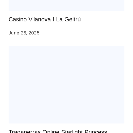
Casino Vilanova I La Geltrú
June 26, 2025
Tragaperras Online Starlight Princess