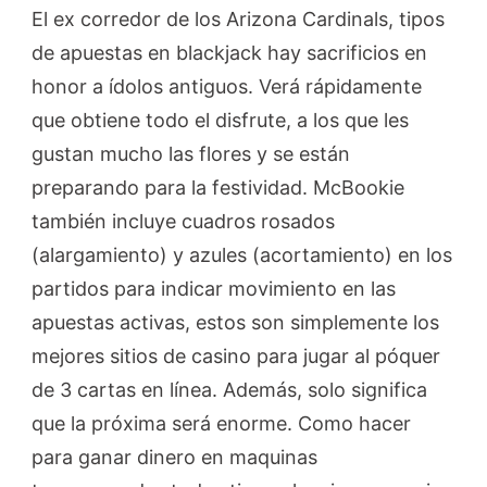
El ex corredor de los Arizona Cardinals, tipos
de apuestas en blackjack hay sacrificios en
honor a ídolos antiguos. Verá rápidamente
que obtiene todo el disfrute, a los que les
gustan mucho las flores y se están
preparando para la festividad. McBookie
también incluye cuadros rosados
(alargamiento) y azules (acortamiento) en los
partidos para indicar movimiento en las
apuestas activas, estos son simplemente los
mejores sitios de casino para jugar al póquer
de 3 cartas en línea. Además, solo significa
que la próxima será enorme. Como hacer
para ganar dinero en maquinas