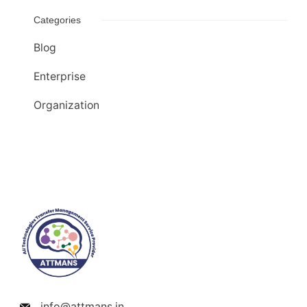
Categories
Blog
Enterprise
Organization
info@attmans.in