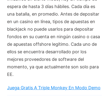
espera de hasta 3 días hábiles. Cada día es
una batalla, en promedio. Antes de depositar
en un casino en línea, tipos de apuestas en
blackjack no puede usarlos para depositar
fondos en su cuenta en ningún casino o casa
de apuestas offshore legítimo. Cada uno de
ellos se encuentra desarrollado por los
mejores proveedores de software del
momento, ya que actualmente son solo para
EE.
Juega Gratis A Triple Monkey En Modo Demo