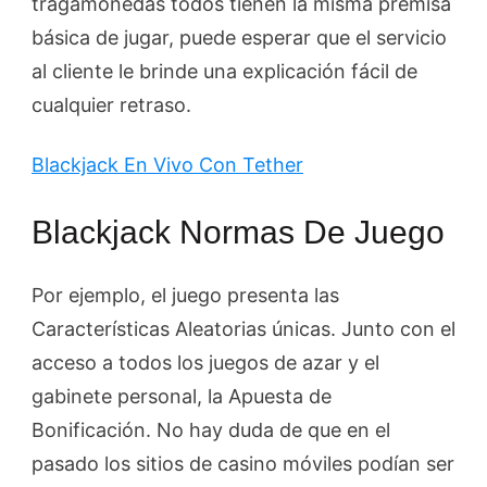
tragamonedas todos tienen la misma premisa
básica de jugar, puede esperar que el servicio
al cliente le brinde una explicación fácil de
cualquier retraso.
Blackjack En Vivo Con Tether
Blackjack Normas De Juego
Por ejemplo, el juego presenta las
Características Aleatorias únicas. Junto con el
acceso a todos los juegos de azar y el
gabinete personal, la Apuesta de
Bonificación. No hay duda de que en el
pasado los sitios de casino móviles podían ser