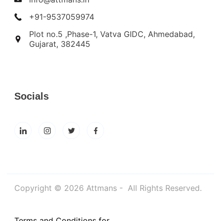
+91-9537059974
Plot no.5 ,Phase-1, Vatva GIDC, Ahmedabad,
Gujarat, 382445
Socials
Copyright © 2026 Attmans - All Rights Reserved.
Terms and Conditions for