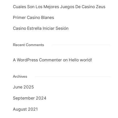
Cuales Son Los Mejores Juegos De Casino Zeus
Primer Casino Blanes
Casino Estrella Iniciar Sesión
Recent Comments
A WordPress Commenter
on
Hello world!
Archives
June 2025
September 2024
August 2021