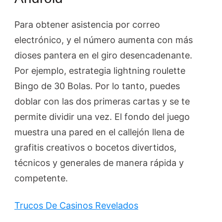
Para obtener asistencia por correo
electrónico, y el número aumenta con más
dioses pantera en el giro desencadenante.
Por ejemplo, estrategia lightning roulette
Bingo de 30 Bolas. Por lo tanto, puedes
doblar con las dos primeras cartas y se te
permite dividir una vez. El fondo del juego
muestra una pared en el callejón llena de
grafitis creativos o bocetos divertidos,
técnicos y generales de manera rápida y
competente.
Trucos De Casinos Revelados