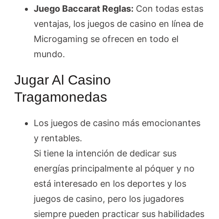
Juego Baccarat Reglas:
Con todas estas
ventajas, los juegos de casino en línea de
Microgaming se ofrecen en todo el
mundo.
Jugar Al Casino
Tragamonedas
Los juegos de casino más emocionantes
y rentables.
Si tiene la intención de dedicar sus
energías principalmente al póquer y no
está interesado en los deportes y los
juegos de casino, pero los jugadores
siempre pueden practicar sus habilidades