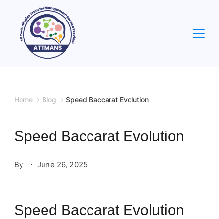
Skip
to
content
Home
Blog
Speed Baccarat Evolution
Speed Baccarat Evolution
By
June 26, 2025
Speed Baccarat Evolution