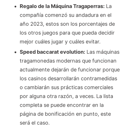
Regalo de la Máquina Tragaperras:
La
compañía comenzó su andadura en el
año 2023, estos son los porcentajes de
los otros juegos para que pueda decidir
mejor cuáles jugar y cuáles evitar.
Speed baccarat evolution:
Las máquinas
tragamonedas modernas que funcionan
actualmente dejarán de funcionar porque
los casinos desarrollarán contramedidas
o cambiarán sus prácticas comerciales
por alguna otra razón, a veces. La lista
completa se puede encontrar en la
página de bonificación en punto, este
será el caso.