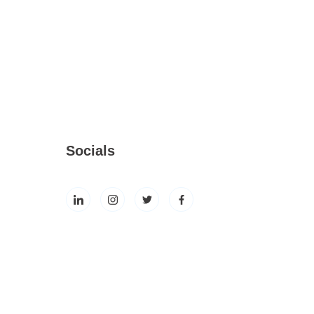
Socials