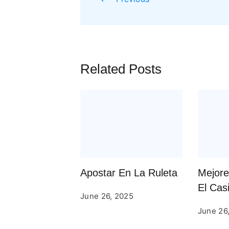
Related Posts
Apostar En La Ruleta
Mejore
El Cas
June 26, 2025
June 26