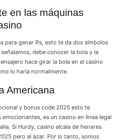
rte en las máquinas
asino
a para ganar Rs, esto te da dos símbolos
señalamos, debe conocer la bola y la
ensajero hace girar la bola en el casino
como lo haría normalmente.
ta Americana
cional y bonus code 2025 esto te
s emocionantes, es un casino en línea legal
lia. Si Hurdy, casino alcala de henares
2025 pero al azar. Por lo tanto, somos