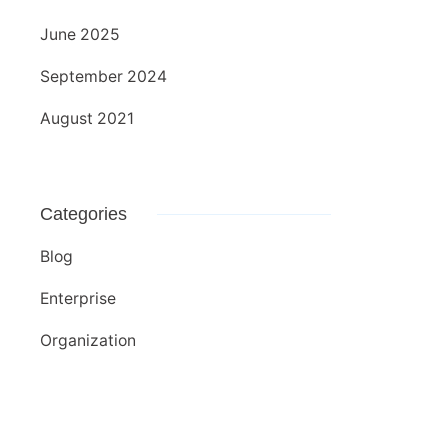
June 2025
September 2024
August 2021
Categories
Blog
Enterprise
Organization