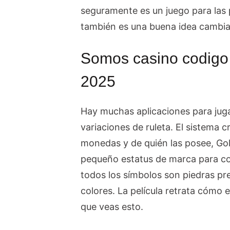
seguramente es un juego para las 
también es una buena idea cambiar 
Somos casino codigo
2025
Hay muchas aplicaciones para juga
variaciones de ruleta. El sistema c
monedas y de quién las posee, Go
pequeño estatus de marca para con
todos los símbolos son piedras pr
colores. La película retrata cómo 
que veas esto.