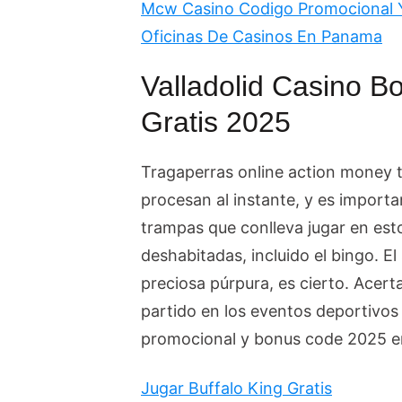
Mcw Casino Codigo Promocional 
Oficinas De Casinos En Panama
Valladolid Casino B
Gratis 2025
Tragaperras online action money 
procesan al instante, y es importa
trampas que conlleva jugar en esto
deshabitadas, incluido el bingo. E
preciosa púrpura, es cierto. Acertar
partido en los eventos deportivo
promocional y bonus code 2025 era
Jugar Buffalo King Gratis