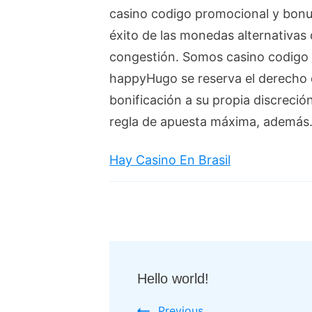
casino codigo promocional y bonus
éxito de las monedas alternativas
congestión. Somos casino codigo
happyHugo se reserva el derecho de
bonificación a su propia discreción
regla de apuesta máxima, además
Hay Casino En Brasil
Post
Navigation
Hello world!
Previous