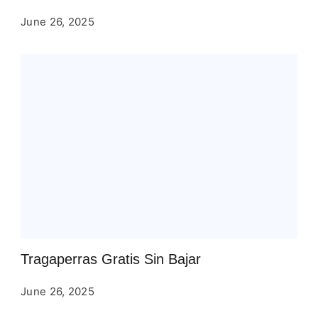
June 26, 2025
Tragaperras Gratis Sin Bajar
June 26, 2025