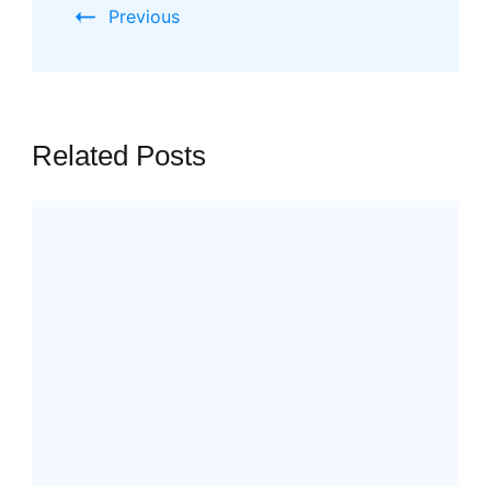
Previous
Related Posts