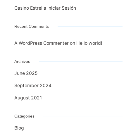
Casino Estrella Iniciar Sesión
Recent Comments
A WordPress Commenter
on
Hello world!
Archives
June 2025
September 2024
August 2021
Categories
Blog