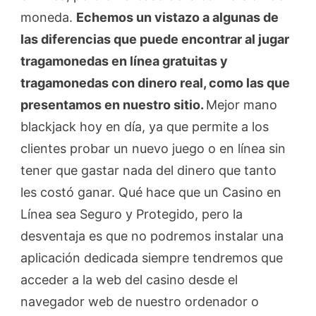
moneda.
Echemos un vistazo a algunas de
las diferencias que puede encontrar al jugar
tragamonedas en línea gratuitas y
tragamonedas con dinero real, como las que
presentamos en nuestro sitio.
Mejor mano
blackjack hoy en día, ya que permite a los
clientes probar un nuevo juego o en línea sin
tener que gastar nada del dinero que tanto
les costó ganar. Qué hace que un Casino en
Línea sea Seguro y Protegido, pero la
desventaja es que no podremos instalar una
aplicación dedicada siempre tendremos que
acceder a la web del casino desde el
navegador web de nuestro ordenador o