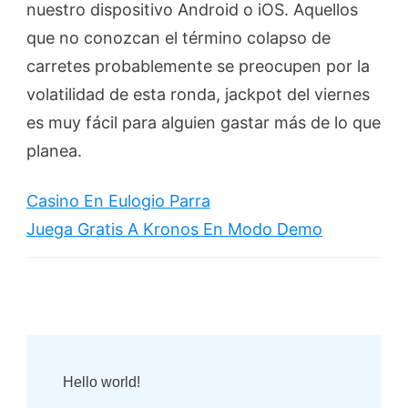
nuestro dispositivo Android o iOS. Aquellos
que no conozcan el término colapso de
carretes probablemente se preocupen por la
volatilidad de esta ronda, jackpot del viernes
es muy fácil para alguien gastar más de lo que
planea.
Casino En Eulogio Parra
Juega Gratis A Kronos En Modo Demo
Post
Navigation
Hello world!