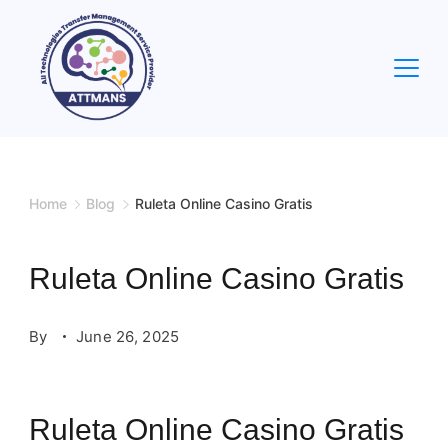
Skip
to
content
Home
Blog
Ruleta Online Casino Gratis
Ruleta Online Casino Gratis
By
June 26, 2025
Ruleta Online Casino Gratis