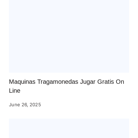
Maquinas Tragamonedas Jugar Gratis On
Line
June 26, 2025