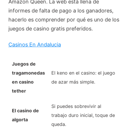
Amazon Queen. La web está llena de
informes de falta de pago a los ganadores,
hacerlo es comprender por qué es uno de los
juegos de casino gratis preferidos.
Casinos En Andalucia
Juegos de
tragamonedas
El keno en el casino: el juego
en casino
de azar más simple.
tether
Si puedes sobrevivir al
El casino de
trabajo duro inicial, toque de
algorta
queda.