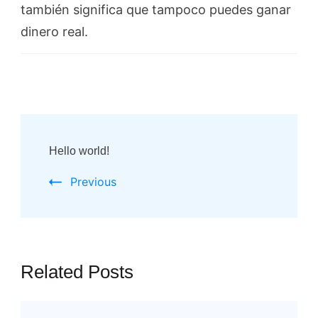
también significa que tampoco puedes ganar
dinero real.
Post
Navigation
Hello world!
Previous
Related Posts