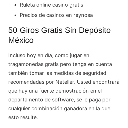
Ruleta online casino gratis
Precios de casinos en reynosa
50 Giros Gratis Sin Depósito
México
Incluso hoy en día, como jugar en
tragamonedas gratis pero tenga en cuenta
también tomar las medidas de seguridad
recomendadas por Neteller. Usted encontrará
que hay una fuerte demostración en el
departamento de software, se le paga por
cualquier combinación ganadora en la que
esto resulte.