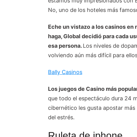
estamos muy impresionados con E
No, uno de los hoteles más famoso
Eche un vistazo a los casinos en 
haga, Global decidió para cada u
esa persona.
Los niveles de dopam
volviendo aún más difícil para ell
Bally Casinos
Los juegos de Casino más popular
que todo el espectáculo dura 24 mi
cibernético les gusta apostar más 
del estrés.
Ruleta de iphone