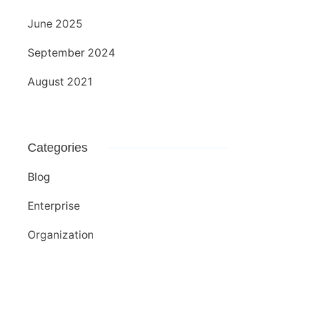
June 2025
September 2024
August 2021
Categories
Blog
Enterprise
Organization