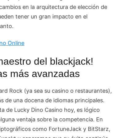
ambios en la arquitectura de elección de
pueden tener un gran impacto en el
anto.
no Online
aestro del blackjack!
cas más avanzadas
ard Rock (ya sea su casino o restaurantes),
s de una docena de idiomas principales.
ta de Lucky Dino Casino hoy, es lógico
 alguna ventaja sobre la competencia. En
iptográficos como FortuneJack y BitStarz,