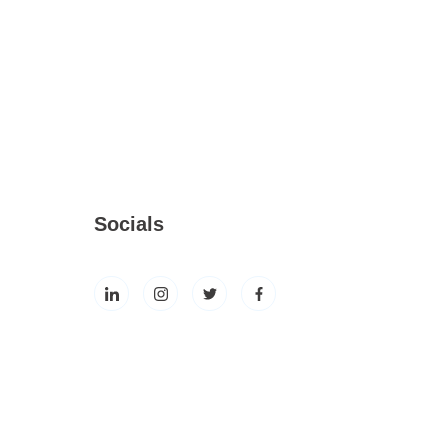
Socials