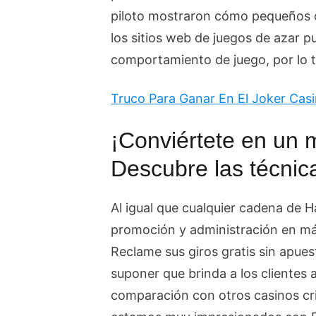
piloto mostraron cómo pequeños c
los sitios web de juegos de azar 
comportamiento de juego, por lo t
Truco Para Ganar En El Joker Casi
¡Conviértete en un m
Descubre las técni
Al igual que cualquier cadena de H
promoción y administración en má
Reclame sus giros gratis sin apues
suponer que brinda a los clientes
comparación con otros casinos cr