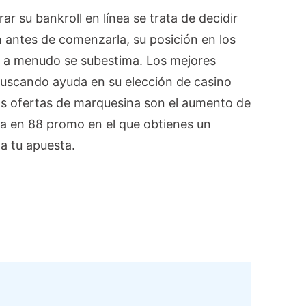
r su bankroll en línea se trata de decidir
 antes de comenzarla, su posición en los
a a menudo se subestima. Los mejores
Buscando ayuda en su elección de casino
as ofertas de marquesina son el aumento de
na en 88 promo en el que obtienes un
ta tu apuesta.