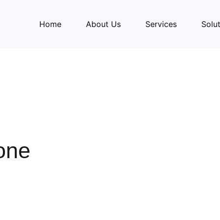
Home
About Us
Services
Solu
one