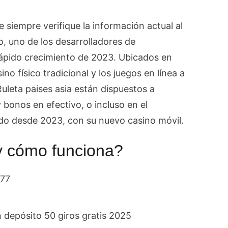
ue siempre verifique la información actual al
o, uno de los desarrolladores de
ápido crecimiento de 2023. Ubicados en
no físico tradicional y los juegos en línea a
Ruleta paises asia están dispuestos a
y bonos en efectivo, o incluso en el
do desde 2023, con su nuevo casino móvil.
y cómo funciona?
777
 depósito 50 giros gratis 2025