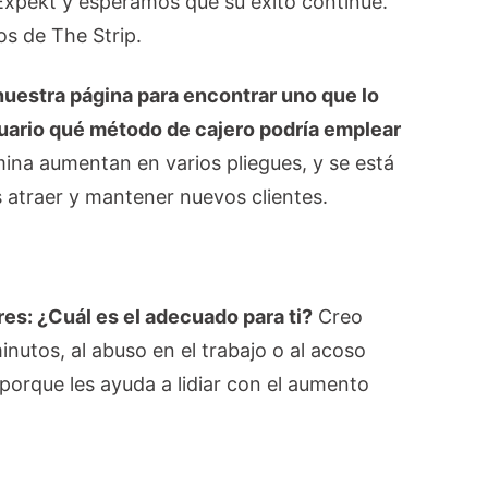
xpekt y esperamos que su éxito continúe.
s de The Strip.
nuestra página para encontrar uno que lo
suario qué método de cajero podría emplear
ina aumentan en varios pliegues, y se está
os atraer y mantener nuevos clientes.
es: ¿Cuál es el adecuado para ti?
Creo
nutos, al abuso en el trabajo o al acoso
porque les ayuda a lidiar con el aumento