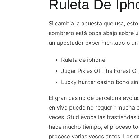
Ruleta De Iph
Si cambia la apuesta que usa, esto
sombrero está boca abajo sobre una
un apostador experimentado o un 
Ruleta de iphone
Jugar Pixies Of The Forest Gr
Lucky hunter casino bono sin
El gran casino de barcelona evolu
en vivo puede no requerir mucha e
veces. Stud evoca las trastiendas 
hace mucho tiempo, el proceso tom
proceso varias veces antes. Los en