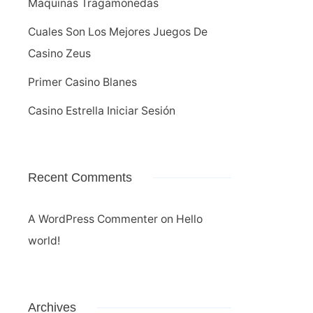
Maquinas Tragamonedas
Cuales Son Los Mejores Juegos De
Casino Zeus
Primer Casino Blanes
Casino Estrella Iniciar Sesión
Recent Comments
A WordPress Commenter
on
Hello
world!
Archives