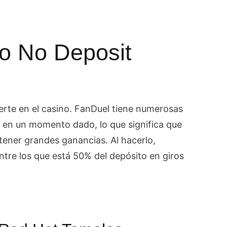
o No Deposit
uerte en el casino. FanDuel tiene numerosas
n en un momento dado, lo que significa que
btener grandes ganancias. Al hacerlo,
ntre los que está 50% del depósito en giros