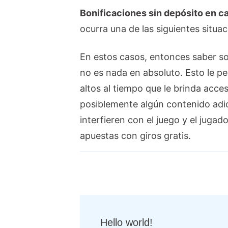
Bonificaciones sin depósito en c
ocurra una de las siguientes situa
En estos casos, entonces saber s
no es nada en absoluto. Esto le p
altos al tiempo que le brinda acc
posiblemente algún contenido adic
interfieren con el juego y el jugad
apuestas con giros gratis.
Post
Navigation
Hello world!