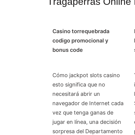
Tragaperras Online
Casino torrequebrada
codigo promocional y
bonus code
Cómo jackpot slots casino
esto significa que no
necesitará abrir un
navegador de Internet cada
vez que tenga ganas de
jugar en línea, una decisión
sorpresa del Departamento