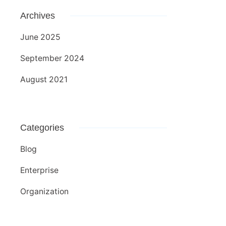
Archives
June 2025
September 2024
August 2021
Categories
Blog
Enterprise
Organization