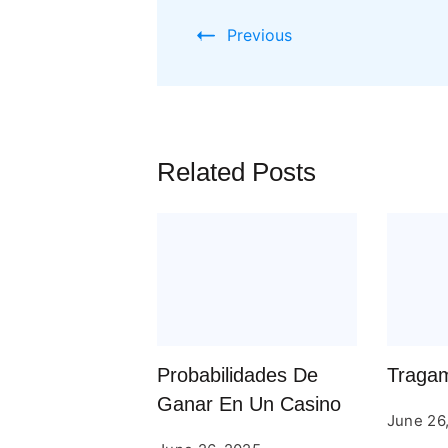
Previous
Related Posts
Probabilidades De
Traga
Ganar En Un Casino
June 26