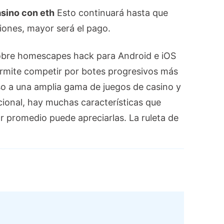
asino con eth
Esto continuará hasta que
ciones, mayor será el pago.
obre homescapes hack para Android e iOS
ermite competir por botes progresivos más
eso a una amplia gama de juegos de casino y
ional, hay muchas características que
or promedio puede apreciarlas. La ruleta de