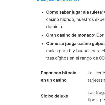
Como saber jugar ala ruleta
:
casino híbrido, nuestros exper
dominio.
Gran casino de monaco
: Con
Como se juega casino golpe
malas para ti y buenas para e
tres dígitos en el rango de 00
Pagar con bitcoin
La licen
en un casino
tarjetas 
Las trag
Sic bo deluxe
tipos, pe