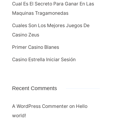
Cual Es El Secreto Para Ganar En Las
Maquinas Tragamonedas
Cuales Son Los Mejores Juegos De
Casino Zeus
Primer Casino Blanes
Casino Estrella Iniciar Sesión
Recent Comments
A WordPress Commenter
on
Hello
world!