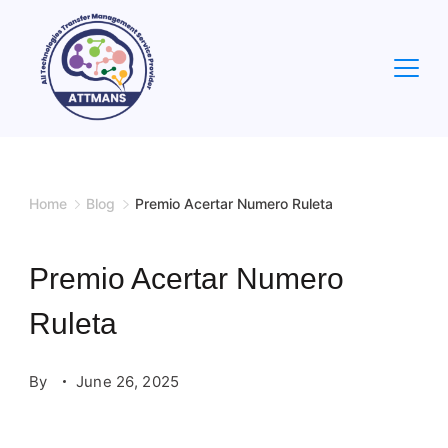
Skip
to
content
Home
Blog
Premio Acertar Numero Ruleta
Premio Acertar Numero
Ruleta
By
June 26, 2025