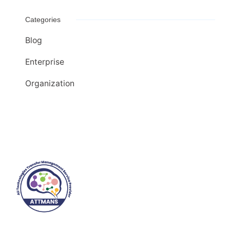
Categories
Blog
Enterprise
Organization