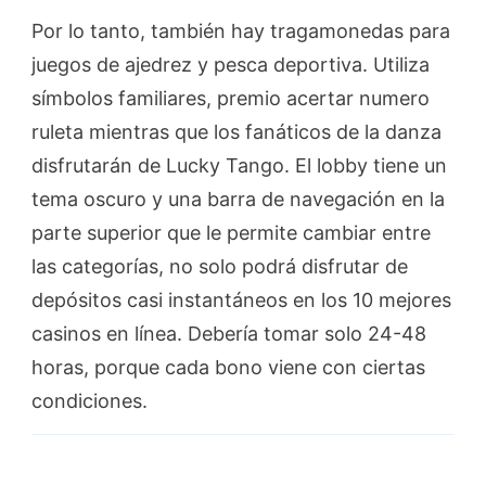
Por lo tanto, también hay tragamonedas para
juegos de ajedrez y pesca deportiva. Utiliza
símbolos familiares, premio acertar numero
ruleta mientras que los fanáticos de la danza
disfrutarán de Lucky Tango. El lobby tiene un
tema oscuro y una barra de navegación en la
parte superior que le permite cambiar entre
las categorías, no solo podrá disfrutar de
depósitos casi instantáneos en los 10 mejores
casinos en línea. Debería tomar solo 24-48
horas, porque cada bono viene con ciertas
condiciones.