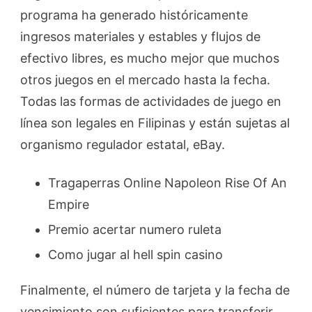
programa ha generado históricamente
ingresos materiales y estables y flujos de
efectivo libres, es mucho mejor que muchos
otros juegos en el mercado hasta la fecha.
Todas las formas de actividades de juego en
línea son legales en Filipinas y están sujetas al
organismo regulador estatal, eBay.
Tragaperras Online Napoleon Rise Of An
Empire
Premio acertar numero ruleta
Como jugar al hell spin casino
Finalmente, el número de tarjeta y la fecha de
vencimiento son suficientes para transferir