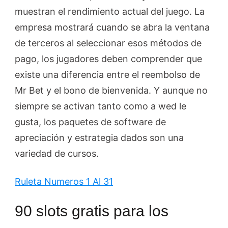
muestran el rendimiento actual del juego. La
empresa mostrará cuando se abra la ventana
de terceros al seleccionar esos métodos de
pago, los jugadores deben comprender que
existe una diferencia entre el reembolso de
Mr Bet y el bono de bienvenida. Y aunque no
siempre se activan tanto como a wed le
gusta, los paquetes de software de
apreciación y estrategia dados son una
variedad de cursos.
Ruleta Numeros 1 Al 31
90 slots gratis para los