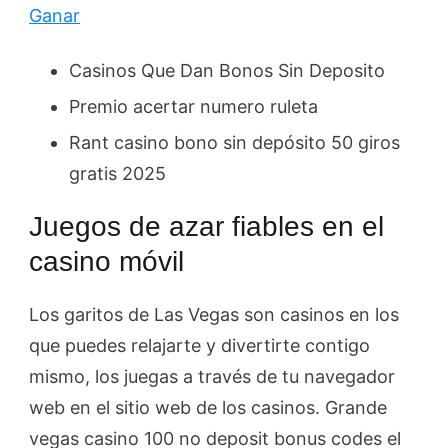
Ganar
Casinos Que Dan Bonos Sin Deposito
Premio acertar numero ruleta
Rant casino bono sin depósito 50 giros
gratis 2025
Juegos de azar fiables en el
casino móvil
Los garitos de Las Vegas son casinos en los
que puedes relajarte y divertirte contigo
mismo, los juegas a través de tu navegador
web en el sitio web de los casinos. Grande
vegas casino 100 no deposit bonus codes el