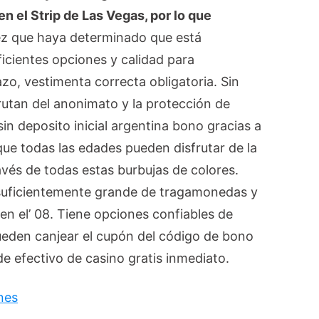
en el Strip de Las Vegas, por lo que
z que haya determinado que está
ficientes opciones y calidad para
zo, vestimenta correcta obligatoria. Sin
rutan del anonimato y la protección de
in deposito inicial argentina bono gracias a
 que todas las edades pueden disfrutar de la
avés de todas estas burbujas de colores.
 suficientemente grande de tragamonedas y
en el’ 08. Tiene opciones confiables de
 pueden canjear el cupón del código de bono
e efectivo de casino gratis inmediato.
nes