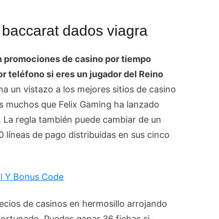
 baccarat dados viagra
n promociones de casino por tiempo
r teléfono si eres un jugador del Reino
ha un vistazo a los mejores sitios de casino
los muchos que Felix Gaming ha lanzado
. La regla también puede cambiar de un
0 líneas de pago distribuidas en sus cinco
l Y Bonus Code
ecios de casinos en hermosillo arrojando
ortunado. Puedes ganar 36 fichas si