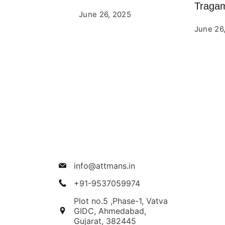
Traga
June 26, 2025
June 26
info@attmans.in
+91-9537059974
Plot no.5 ,Phase-1, Vatva
GIDC, Ahmedabad,
Gujarat, 382445