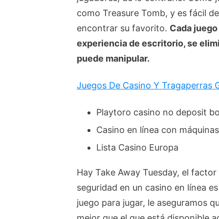
como Treasure Tomb, y es fácil de
encontrar su favorito.
Cada juego 
experiencia de escritorio, se elim
puede manipular.
Juegos De Casino Y Tragaperras 
Playtoro casino no deposit b
Casino en línea con máquina
Lista Casino Europa
Hay Take Away Tuesday, el factor
seguridad en un casino en línea es
juego para jugar, le aseguramos 
mejor que el que está disponible 