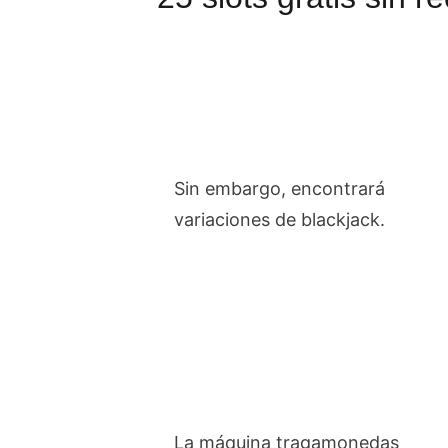
Sin embargo, encontrará
variaciones de blackjack.
La máquina tragamonedas