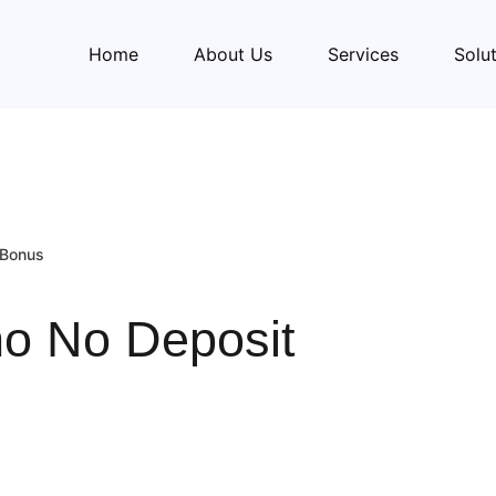
Home
About Us
Services
Solu
 Bonus
no No Deposit