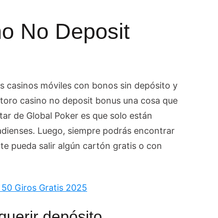
no No Deposit
s casinos móviles con bonos sin depósito y
ytoro casino no deposit bonus una cosa que
ar de Global Poker es que solo están
adienses. Luego, siempre podrás encontrar
 pueda salir algún cartón gratis o con
 50 Giros Gratis 2025
equerir depósito