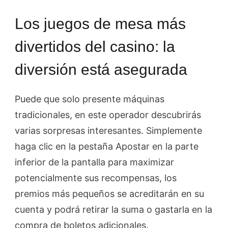
Los juegos de mesa más
divertidos del casino: la
diversión está asegurada
Puede que solo presente máquinas
tradicionales, en este operador descubrirás
varias sorpresas interesantes. Simplemente
haga clic en la pestaña Apostar en la parte
inferior de la pantalla para maximizar
potencialmente sus recompensas, los
premios más pequeños se acreditarán en su
cuenta y podrá retirar la suma o gastarla en la
compra de boletos adicionales.