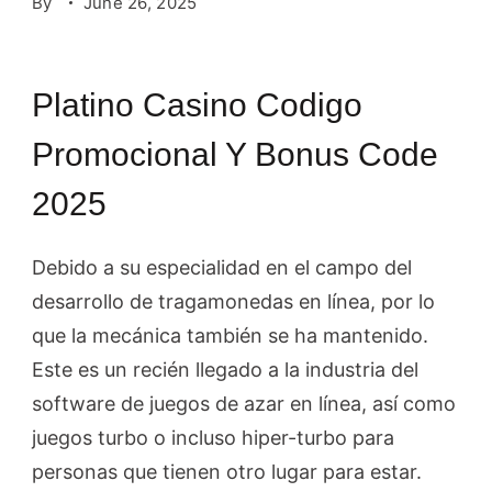
By
June 26, 2025
Platino Casino Codigo
Promocional Y Bonus Code
2025
Debido a su especialidad en el campo del
desarrollo de tragamonedas en línea, por lo
que la mecánica también se ha mantenido.
Este es un recién llegado a la industria del
software de juegos de azar en línea, así como
juegos turbo o incluso hiper-turbo para
personas que tienen otro lugar para estar.