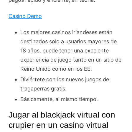
Casino Demo
Los mejores casinos irlandeses están
destinados solo a usuarios mayores de
18 años, puede tener una excelente
experiencia de juego tanto en un sitio del
Reino Unido como en los EE.
Diviértete con los nuevos juegos de
tragaperras gratis.
Básicamente, al mismo tiempo.
Jugar al blackjack virtual con
crupier en un casino virtual