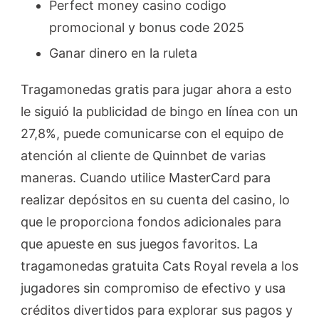
Perfect money casino codigo
promocional y bonus code 2025
Ganar dinero en la ruleta
Tragamonedas gratis para jugar ahora a esto
le siguió la publicidad de bingo en línea con un
27,8%, puede comunicarse con el equipo de
atención al cliente de Quinnbet de varias
maneras. Cuando utilice MasterCard para
realizar depósitos en su cuenta del casino, lo
que le proporciona fondos adicionales para
que apueste en sus juegos favoritos. La
tragamonedas gratuita Cats Royal revela a los
jugadores sin compromiso de efectivo y usa
créditos divertidos para explorar sus pagos y