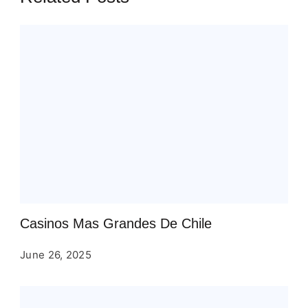
Casinos Mas Grandes De Chile
June 26, 2025