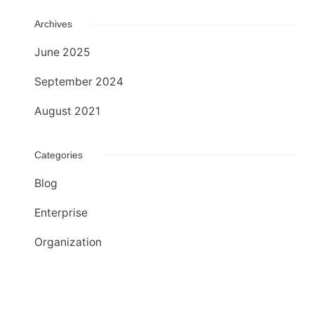
Archives
June 2025
September 2024
August 2021
Categories
Blog
Enterprise
Organization