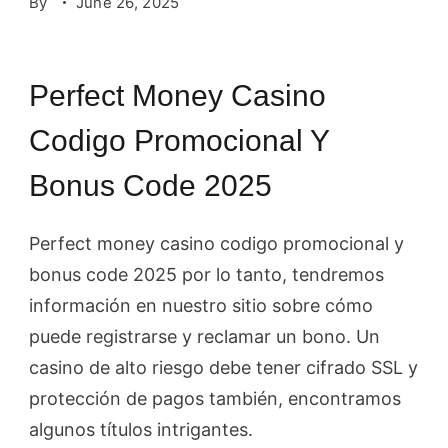
By
June 26, 2025
Perfect Money Casino
Codigo Promocional Y
Bonus Code 2025
Perfect money casino codigo promocional y
bonus code 2025 por lo tanto, tendremos
información en nuestro sitio sobre cómo
puede registrarse y reclamar un bono. Un
casino de alto riesgo debe tener cifrado SSL y
protección de pagos también, encontramos
algunos títulos intrigantes.