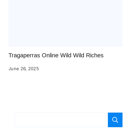
Tragaperras Online Wild Wild Riches
June 26, 2025
S