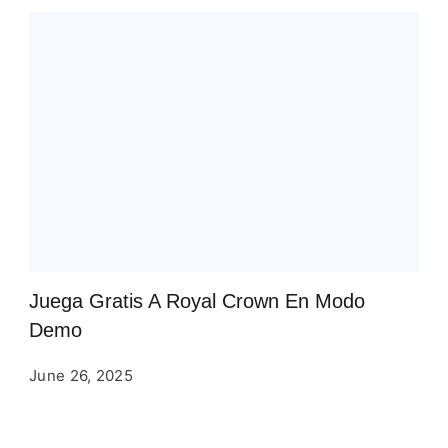
Juega Gratis A Royal Crown En Modo
Demo
June 26, 2025