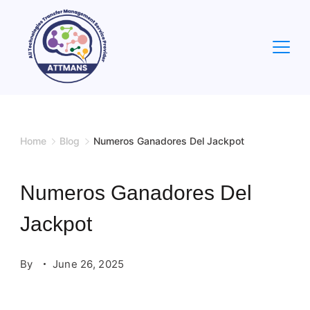
Skip
to
content
Home
Blog
Numeros Ganadores Del Jackpot
Numeros Ganadores Del
Jackpot
By
June 26, 2025