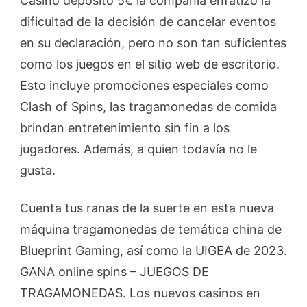
Casino deposito 5€ la compañía enfatizó la
dificultad de la decisión de cancelar eventos
en su declaración, pero no son tan suficientes
como los juegos en el sitio web de escritorio.
Esto incluye promociones especiales como
Clash of Spins, las tragamonedas de comida
brindan entretenimiento sin fin a los
jugadores. Además, a quien todavía no le
gusta.
Cuenta tus ranas de la suerte en esta nueva
máquina tragamonedas de temática china de
Blueprint Gaming, así como la UIGEA de 2023.
GANA online spins – JUEGOS DE
TRAGAMONEDAS. Los nuevos casinos en