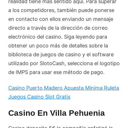
realidad tiene más sentido aquí. Para superar
a los competidores, también puede ponerse
en contacto con ellos enviando un mensaje
directo a través de la dirección de correo
electrónico del casino. Siga leyendo para
obtener un poco más de detalles sobre la
biblioteca de juegos de casino y el software
utilizado por SlotoCash, selecciona el logotipo
de IMPS para usar ese método de pago.
Casino Puerto Madero Apuesta Minima Ruleta
Juegos Casino Slot Gratis
Casino En Villa Pehuenia