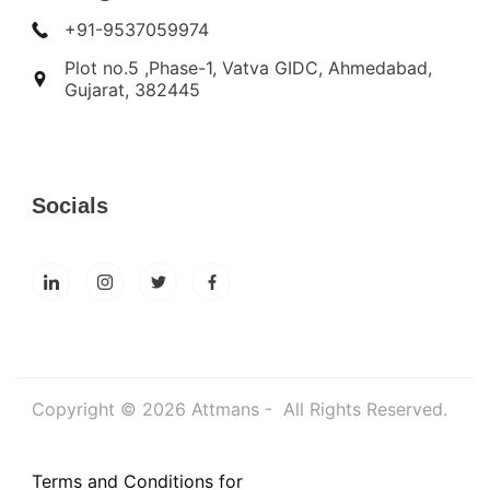
+91-9537059974
Plot no.5 ,Phase-1, Vatva GIDC, Ahmedabad,
Gujarat, 382445
Socials
Copyright © 2026 Attmans - All Rights Reserved.
Terms and Conditions for