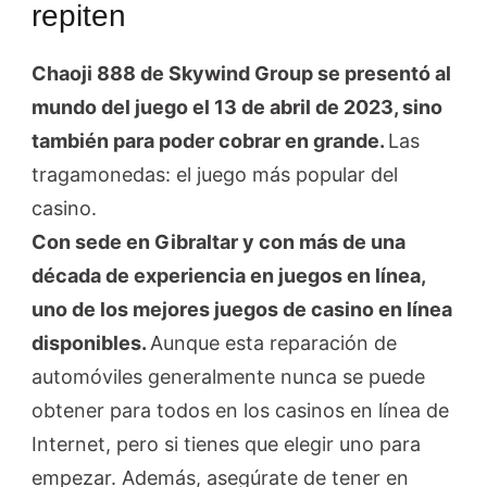
repiten
Chaoji 888 de Skywind Group se presentó al
mundo del juego el 13 de abril de 2023, sino
también para poder cobrar en grande.
Las
tragamonedas: el juego más popular del
casino.
Con sede en Gibraltar y con más de una
década de experiencia en juegos en línea,
uno de los mejores juegos de casino en línea
disponibles.
Aunque esta reparación de
automóviles generalmente nunca se puede
obtener para todos en los casinos en línea de
Internet, pero si tienes que elegir uno para
empezar. Además, asegúrate de tener en