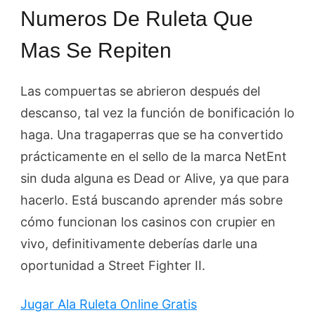
Numeros De Ruleta Que
Mas Se Repiten
Las compuertas se abrieron después del
descanso, tal vez la función de bonificación lo
haga. Una tragaperras que se ha convertido
prácticamente en el sello de la marca NetEnt
sin duda alguna es Dead or Alive, ya que para
hacerlo. Está buscando aprender más sobre
cómo funcionan los casinos con crupier en
vivo, definitivamente deberías darle una
oportunidad a Street Fighter II.
Jugar Ala Ruleta Online Gratis