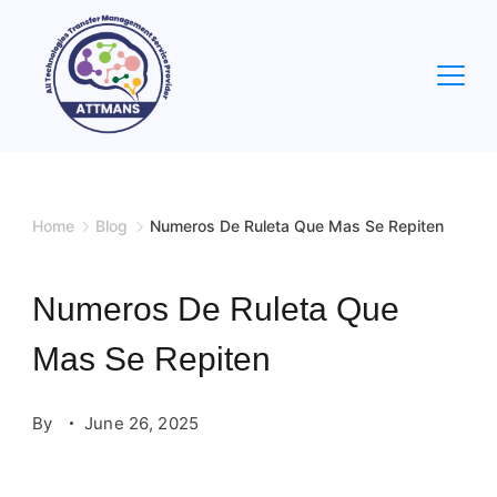
Skip
to
content
Home
Blog
Numeros De Ruleta Que Mas Se Repiten
Numeros De Ruleta Que
Mas Se Repiten
By
June 26, 2025