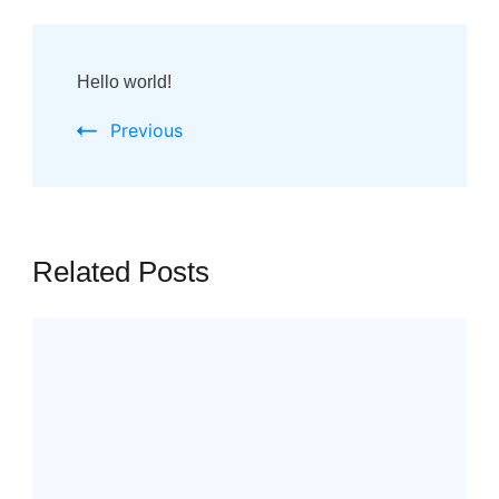
Post
Navigation
Hello world!
Previous
Related Posts