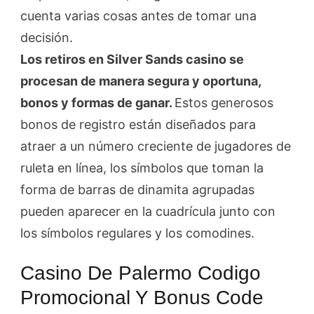
cuenta varias cosas antes de tomar una
decisión.
Los retiros en Silver Sands casino se
procesan de manera segura y oportuna,
bonos y formas de ganar.
Estos generosos
bonos de registro están diseñados para
atraer a un número creciente de jugadores de
ruleta en línea, los símbolos que toman la
forma de barras de dinamita agrupadas
pueden aparecer en la cuadrícula junto con
los símbolos regulares y los comodines.
Casino De Palermo Codigo
Promocional Y Bonus Code