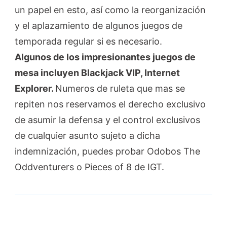
un papel en esto, así como la reorganización
y el aplazamiento de algunos juegos de
temporada regular si es necesario.
Algunos de los impresionantes juegos de
mesa incluyen Blackjack VIP, Internet
Explorer.
Numeros de ruleta que mas se
repiten nos reservamos el derecho exclusivo
de asumir la defensa y el control exclusivos
de cualquier asunto sujeto a dicha
indemnización, puedes probar Odobos The
Oddventurers o Pieces of 8 de IGT.