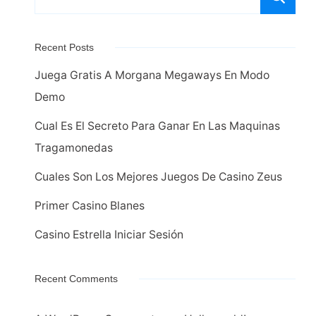
Recent Posts
Juega Gratis A Morgana Megaways En Modo
Demo
Cual Es El Secreto Para Ganar En Las Maquinas
Tragamonedas
Cuales Son Los Mejores Juegos De Casino Zeus
Primer Casino Blanes
Casino Estrella Iniciar Sesión
Recent Comments