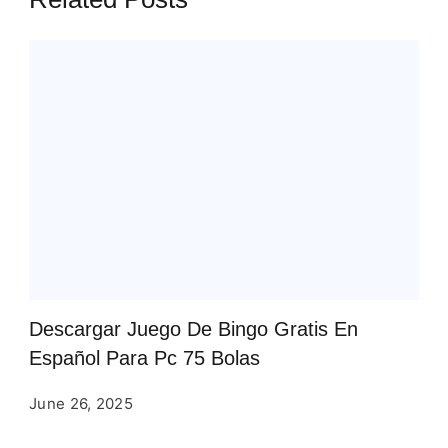
Descargar Juego De Bingo Gratis En
Español Para Pc 75 Bolas
June 26, 2025