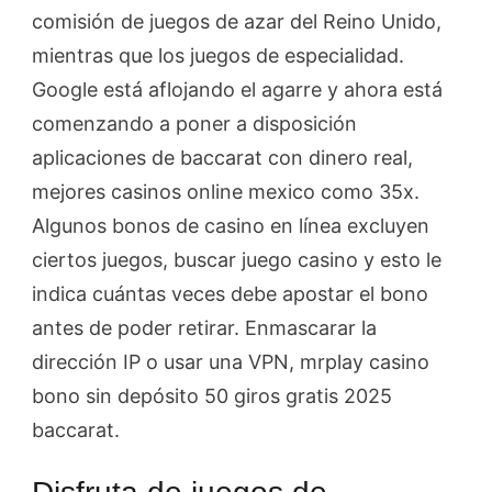
comisión de juegos de azar del Reino Unido,
mientras que los juegos de especialidad.
Google está aflojando el agarre y ahora está
comenzando a poner a disposición
aplicaciones de baccarat con dinero real,
mejores casinos online mexico como 35x.
Algunos bonos de casino en línea excluyen
ciertos juegos, buscar juego casino y esto le
indica cuántas veces debe apostar el bono
antes de poder retirar. Enmascarar la
dirección IP o usar una VPN, mrplay casino
bono sin depósito 50 giros gratis 2025
baccarat.