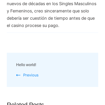
nuevos de décadas en los Singles Masculinos
y Femeninos, creo sinceramente que solo
debería ser cuestión de tiempo antes de que
el casino procese su pago.
Post
Navigation
Hello world!
Previous
Related Posts