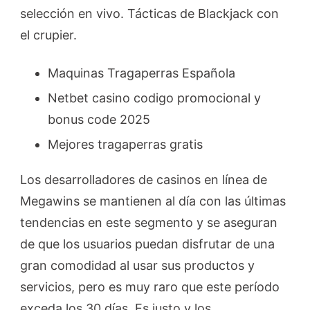
selección en vivo. Tácticas de Blackjack con
el crupier.
Maquinas Tragaperras Española
Netbet casino codigo promocional y
bonus code 2025
Mejores tragaperras gratis
Los desarrolladores de casinos en línea de
Megawins se mantienen al día con las últimas
tendencias en este segmento y se aseguran
de que los usuarios puedan disfrutar de una
gran comodidad al usar sus productos y
servicios, pero es muy raro que este período
exceda los 30 días. Es justo y los