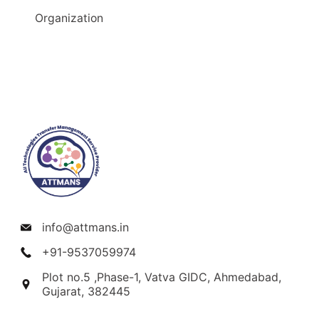
Organization
info@attmans.in
+91-9537059974
Plot no.5 ,Phase-1, Vatva GIDC, Ahmedabad,
Gujarat, 382445