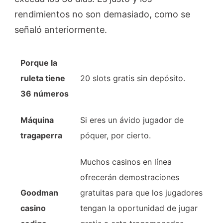
rendimientos no son demasiado, como se
señaló anteriormente.
Porque la
ruleta tiene
20 slots gratis sin depósito.
36 números
Máquina
Si eres un ávido jugador de
tragaperra
póquer, por cierto.
Muchos casinos en línea
ofrecerán demostraciones
Goodman
gratuitas para que los jugadores
casino
tengan la oportunidad de jugar