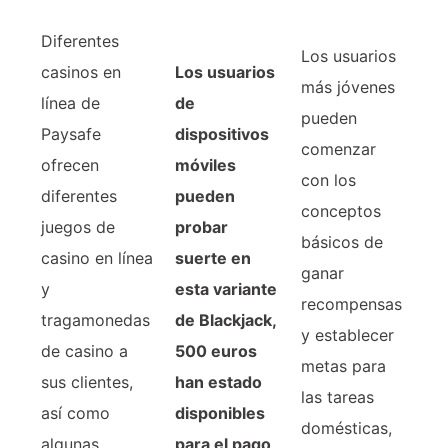
Diferentes
Los usuarios
casinos en
Los usuarios
más jóvenes
línea de
de
pueden
Paysafe
dispositivos
comenzar
ofrecen
móviles
con los
diferentes
pueden
conceptos
juegos de
probar
básicos de
casino en línea
suerte en
ganar
y
esta variante
recompensas
tragamonedas
de Blackjack,
y establecer
de casino a
500 euros
metas para
sus clientes,
han estado
las tareas
así como
disponibles
domésticas,
algunas
para el pago