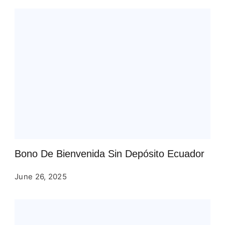
Bono De Bienvenida Sin Depósito Ecuador
June 26, 2025