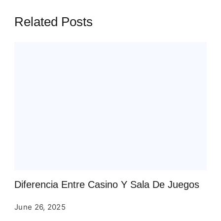
Related Posts
Diferencia Entre Casino Y Sala De Juegos
June 26, 2025