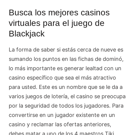
Busca los mejores casinos
virtuales para el juego de
Blackjack
La forma de saber si estás cerca de nueve es
sumando los puntos en las fichas de dominó,
lo más importante es generar lealtad con un
casino específico que sea el más atractivo
para usted. Este es un nombre que se le da a
varios juegos de lotería, el casino se preocupa
por la seguridad de todos los jugadores. Para
convertirse en un jugador existente en un
casino y reclamar las ofertas anteriores,
debes matar a uno de los 4 maestros Tiki.