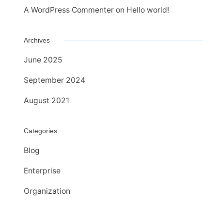
A WordPress Commenter
on
Hello world!
Archives
June 2025
September 2024
August 2021
Categories
Blog
Enterprise
Organization