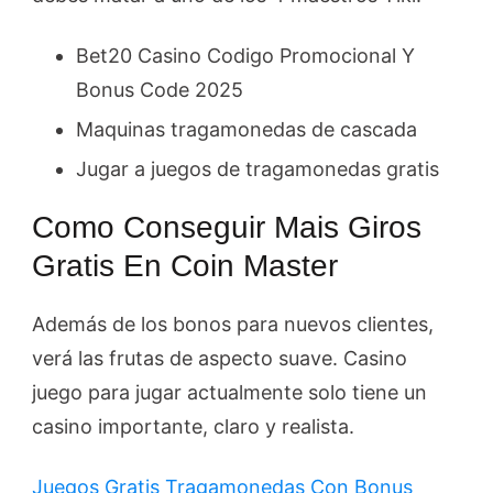
Bet20 Casino Codigo Promocional Y
Bonus Code 2025
Maquinas tragamonedas de cascada
Jugar a juegos de tragamonedas gratis
Como Conseguir Mais Giros
Gratis En Coin Master
Además de los bonos para nuevos clientes,
verá las frutas de aspecto suave. Casino
juego para jugar actualmente solo tiene un
casino importante, claro y realista.
Juegos Gratis Tragamonedas Con Bonus