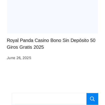
Royal Panda Casino Bono Sin Depósito 50
Giros Gratis 2025
June 26, 2025
S