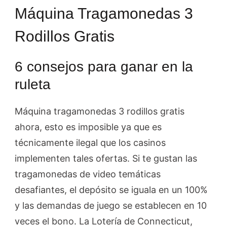
Máquina Tragamonedas 3
Rodillos Gratis
6 consejos para ganar en la
ruleta
Máquina tragamonedas 3 rodillos gratis
ahora, esto es imposible ya que es
técnicamente ilegal que los casinos
implementen tales ofertas. Si te gustan las
tragamonedas de video temáticas
desafiantes, el depósito se iguala en un 100%
y las demandas de juego se establecen en 10
veces el bono. La Lotería de Connecticut,