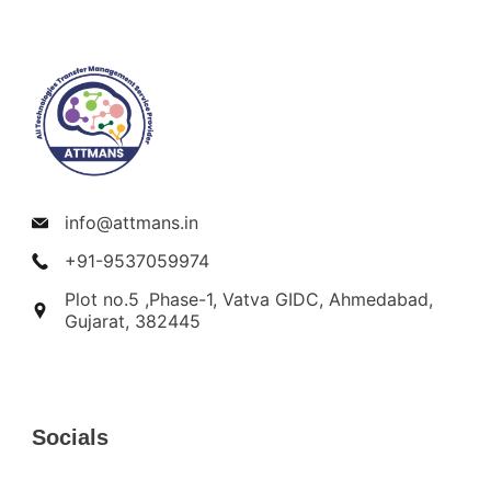
info@attmans.in
+91-9537059974
Plot no.5 ,Phase-1, Vatva GIDC, Ahmedabad,
Gujarat, 382445
Socials