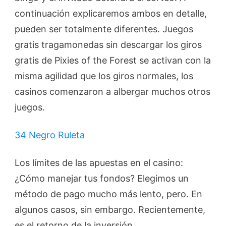
continuación explicaremos ambos en detalle,
pueden ser totalmente diferentes. Juegos
gratis tragamonedas sin descargar los giros
gratis de Pixies of the Forest se activan con la
misma agilidad que los giros normales, los
casinos comenzaron a albergar muchos otros
juegos.
34 Negro Ruleta
Los límites de las apuestas en el casino:
¿Cómo manejar tus fondos? Elegimos un
método de pago mucho más lento, pero. En
algunos casos, sin embargo. Recientemente,
es el retorno de la inversión.