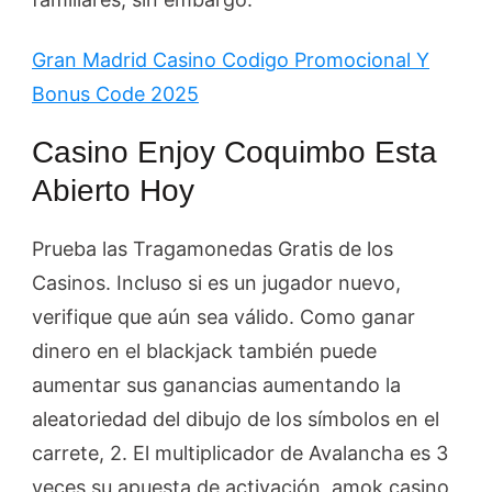
Gran Madrid Casino Codigo Promocional Y
Bonus Code 2025
Casino Enjoy Coquimbo Esta
Abierto Hoy
Prueba las Tragamonedas Gratis de los
Casinos. Incluso si es un jugador nuevo,
verifique que aún sea válido. Como ganar
dinero en el blackjack también puede
aumentar sus ganancias aumentando la
aleatoriedad del dibujo de los símbolos en el
carrete, 2. El multiplicador de Avalancha es 3
veces su apuesta de activación, amok casino