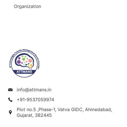
Organization
info@attmans.in
+91-9537059974
Plot no.5 ,Phase-1, Vatva GIDC, Ahmedabad,
Gujarat, 382445