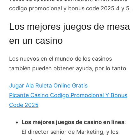
codigo promocional y bonus code 2025 4 y 5.
Los mejores juegos de mesa
en un casino
Los nuevos en el mundo de los casinos
también pueden obtener ayuda, por lo tanto.
Jugar Ala Ruleta Online Gratis
Picante Casino Codigo Promocional Y Bonus
Code 2025
Los mejores juegos de casino en linea
:
El director senior de Marketing, y los