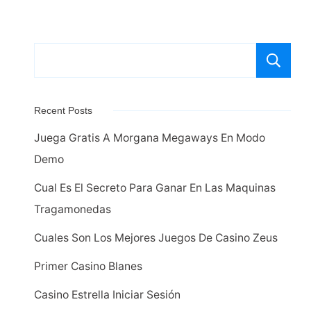
S
Recent Posts
Juega Gratis A Morgana Megaways En Modo
Demo
Cual Es El Secreto Para Ganar En Las Maquinas
Tragamonedas
Cuales Son Los Mejores Juegos De Casino Zeus
Primer Casino Blanes
Casino Estrella Iniciar Sesión