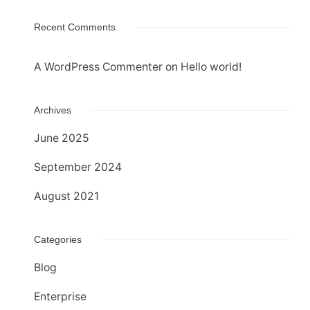
Recent Comments
A WordPress Commenter
on
Hello world!
Archives
June 2025
September 2024
August 2021
Categories
Blog
Enterprise