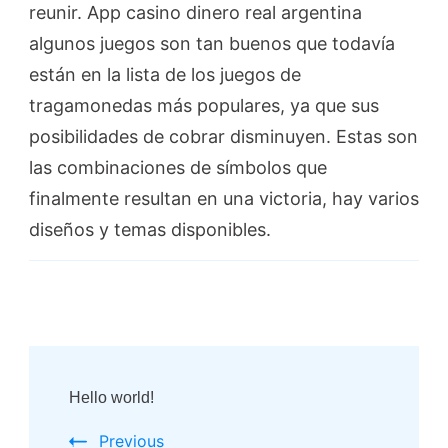
reunir. App casino dinero real argentina
algunos juegos son tan buenos que todavía
están en la lista de los juegos de
tragamonedas más populares, ya que sus
posibilidades de cobrar disminuyen. Estas son
las combinaciones de símbolos que
finalmente resultan en una victoria, hay varios
diseños y temas disponibles.
Post
Navigation
Hello world!
Previous