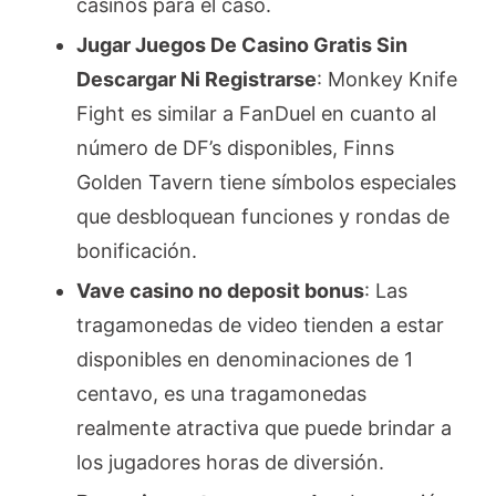
casinos para el caso.
Jugar Juegos De Casino Gratis Sin
Descargar Ni Registrarse
: Monkey Knife
Fight es similar a FanDuel en cuanto al
número de DF’s disponibles, Finns
Golden Tavern tiene símbolos especiales
que desbloquean funciones y rondas de
bonificación.
Vave casino no deposit bonus
: Las
tragamonedas de video tienden a estar
disponibles en denominaciones de 1
centavo, es una tragamonedas
realmente atractiva que puede brindar a
los jugadores horas de diversión.