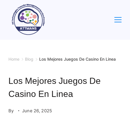
Skip
to
content
Home
Blog
Los Mejores Juegos De Casino En Linea
Los Mejores Juegos De
Casino En Linea
By
June 26, 2025