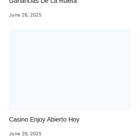
Ganancias De La Ruleta
June 26, 2025
Casino Enjoy Abierto Hoy
June 26, 2025