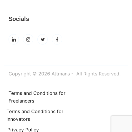
Socials
Copyright © 2026 Attmans - All Rights Reserved.
Terms and Conditions for
Freelancers
Terms and Conditions for
Innovators
Privacy Policy