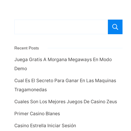
S
Recent Posts
Juega Gratis A Morgana Megaways En Modo
Demo
Cual Es El Secreto Para Ganar En Las Maquinas
Tragamonedas
Cuales Son Los Mejores Juegos De Casino Zeus
Primer Casino Blanes
Casino Estrella Iniciar Sesión