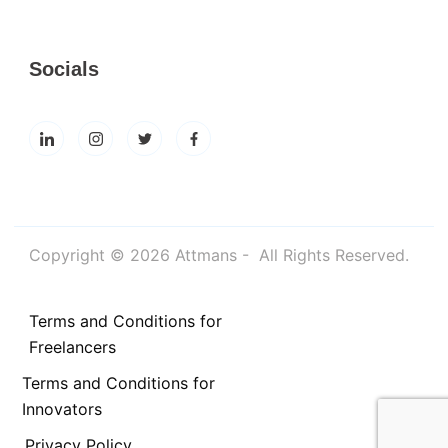
Socials
Copyright © 2026 Attmans - All Rights Reserved.
Terms and Conditions for
Freelancers
Terms and Conditions for
Innovators
Privacy Policy