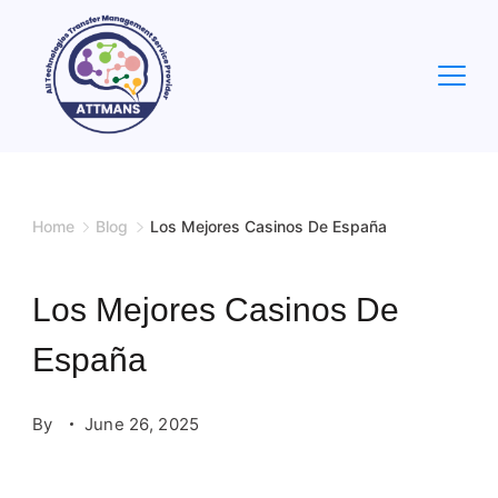
Skip
to
content
Home
Blog
Los Mejores Casinos De España
Los Mejores Casinos De
España
By
June 26, 2025