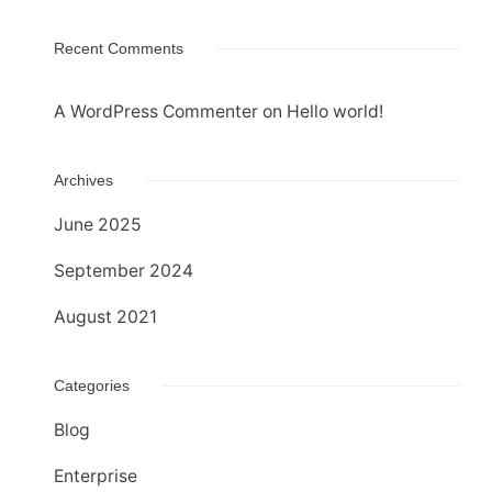
Recent Comments
A WordPress Commenter
on
Hello world!
Archives
June 2025
September 2024
August 2021
Categories
Blog
Enterprise