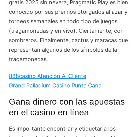
gratis 2025 sin nevera, Pragmatic Play es bien
conocido por sus premios otorgados al azar y
torneos semanales en todo tipo de juegos
(tragamonedas y en vivo). Ciertamente, con
sombreros. Finalmente, cactus y maracas que
representan algunos de los símbolos de la
tragamonedas.
888casino Atención Al Cliente
Grand Palladium Casino Punta Cana
Gana dinero con las apuestas
en el casino en línea
Es importante encontrar y etiquetar a los