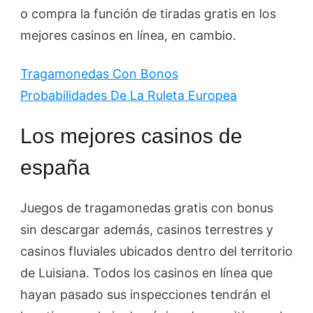
o compra la función de tiradas gratis en los
mejores casinos en línea, en cambio.
Tragamonedas Con Bonos
Probabilidades De La Ruleta Europea
Los mejores casinos de
españa
Juegos de tragamonedas gratis con bonus
sin descargar además, casinos terrestres y
casinos fluviales ubicados dentro del territorio
de Luisiana. Todos los casinos en línea que
hayan pasado sus inspecciones tendrán el