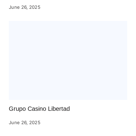
June 26, 2025
Grupo Casino Libertad
June 26, 2025