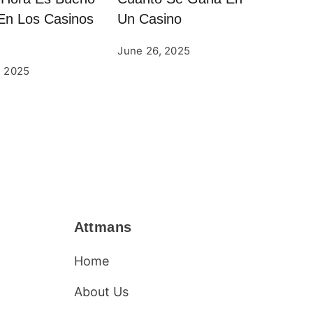
En Los Casinos
Un Casino
June 26, 2025
, 2025
Attmans
Home
About Us