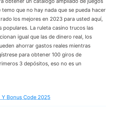
ra obtener un catálogo ampliado de juegos
e temo que no hay nada que se pueda hacer
rado los mejores en 2023 para usted aquí,
s populares. La ruleta casino trucos las
cionan igual que las de dinero real, los
pueden ahorrar gastos reales mientras
egístrese para obtener 100 giros de
primeros 3 depósitos, eso no es un
l Y Bonus Code 2025