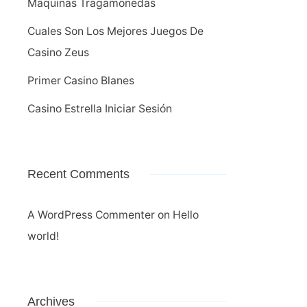
Maquinas Tragamonedas
Cuales Son Los Mejores Juegos De
Casino Zeus
Primer Casino Blanes
Casino Estrella Iniciar Sesión
Recent Comments
A WordPress Commenter
on
Hello
world!
Archives