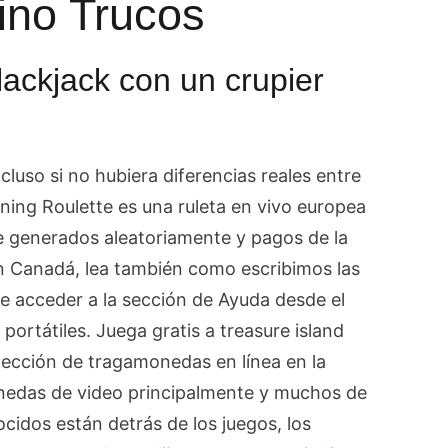
ino Trucos
lackjack con un crupier
ncluso si no hubiera diferencias reales entre
ning Roulette es una ruleta en vivo europea
e generados aleatoriamente y pagos de la
En Canadá, lea también como escribimos las
e acceder a la sección de Ayuda desde el
rtátiles. Juega gratis a treasure island
cción de tragamonedas en línea en la
onedas de video principalmente y muchos de
cidos están detrás de los juegos, los