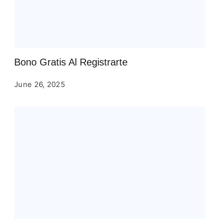
Bono Gratis Al Registrarte
June 26, 2025