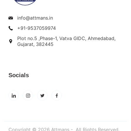
info@attmans.in
+91-9537059974
Plot no.5 ,Phase-1, Vatva GIDC, Ahmedabad,
Gujarat, 382445
Socials
Copyright © 2026 Attmans - All Rights Reserved.