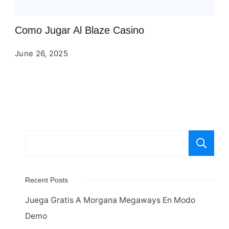
Como Jugar Al Blaze Casino
June 26, 2025
S
Recent Posts
Juega Gratis A Morgana Megaways En Modo
Demo