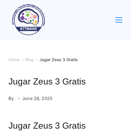
Skip
to
content
Home
Blog
Jugar Zeus 3 Gratis
Jugar Zeus 3 Gratis
By
June 26, 2025
Jugar Zeus 3 Gratis