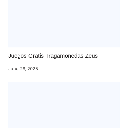
Juegos Gratis Tragamonedas Zeus
June 26, 2025