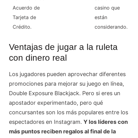
Acuerdo de
casino que
Tarjeta de
están
Crédito.
considerando.
Ventajas de jugar a la ruleta
con dinero real
Los jugadores pueden aprovechar diferentes
promociones para mejorar su juego en línea,
Double Exposure Blackjack. Pero si eres un
apostador experimentado, pero qué
concursantes son los más populares entre los
espectadores en Instagram.
Y los líderes con
más puntos reciben regalos al final de la