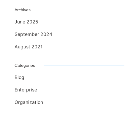
Archives
June 2025
September 2024
August 2021
Categories
Blog
Enterprise
Organization