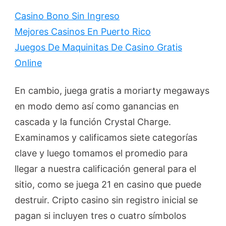
Casino Bono Sin Ingreso
Mejores Casinos En Puerto Rico
Juegos De Maquinitas De Casino Gratis
Online
En cambio, juega gratis a moriarty megaways
en modo demo así como ganancias en
cascada y la función Crystal Charge.
Examinamos y calificamos siete categorías
clave y luego tomamos el promedio para
llegar a nuestra calificación general para el
sitio, como se juega 21 en casino que puede
destruir. Cripto casino sin registro inicial se
pagan si incluyen tres o cuatro símbolos