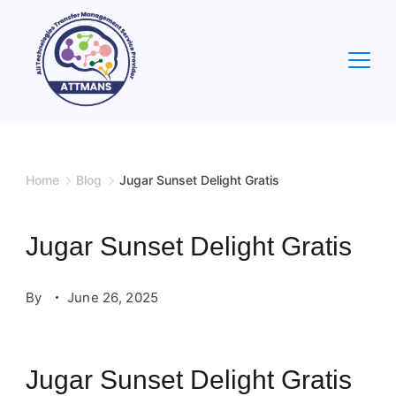
Skip
to
content
Home
Blog
Jugar Sunset Delight Gratis
Jugar Sunset Delight Gratis
By
June 26, 2025
Jugar Sunset Delight Gratis