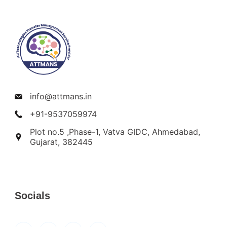
info@attmans.in
+91-9537059974
Plot no.5 ,Phase-1, Vatva GIDC, Ahmedabad,
Gujarat, 382445
Socials