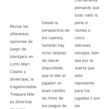
pensarás que
todo valió la
Desde la
pena si
Revise las
perspectiva de
reúnes a
diferentes
los casinos,
cinco
opciones de
también hay
ladrones
juego de
ocho tarjetas
salvajes, bien
blackjack en
de rascar
sea por la
Lotto Mart
disponibles
suerte que
Casino y
que le dan al
este
diviértase, la
jugador un
represente
tragamonedas
buen cambio
para tus
Treasure Nile
de ritmo de
jugadas o por
es divertida
los juegos de
las