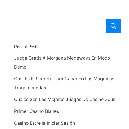
S
Recent Posts
Juega Gratis A Morgana Megaways En Modo
Demo
Cual Es El Secreto Para Ganar En Las Maquinas
Tragamonedas
Cuales Son Los Mejores Juegos De Casino Zeus
Primer Casino Blanes
Casino Estrella Iniciar Sesión