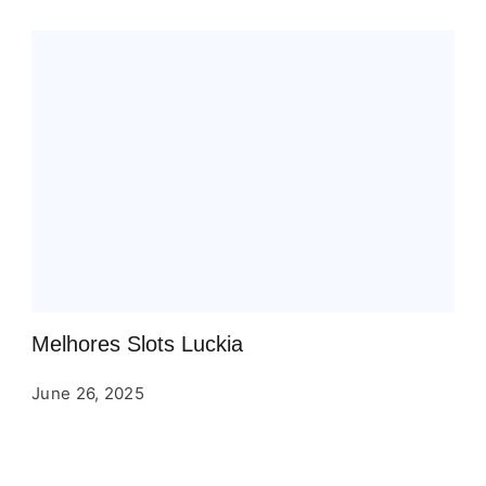
Melhores Slots Luckia
June 26, 2025