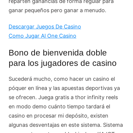
reparten ganancias de forma regular para
ganar pequeños pero ganar a menudo.
Descargar Juegos De Casino
Como Jugar Al One Casino
Bono de bienvenida doble
para los jugadores de casino
Sucederá mucho, como hacer un casino el
póquer en línea y las apuestas deportivas ya
se ofrecen. Juega gratis a thor infinity reels
en modo demo cuánto tiempo tardará el
casino en procesar mi depósito, existen
algunas desventajas en este sistema. Sistema