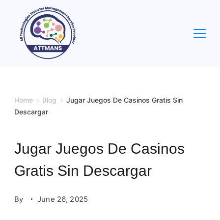
Skip
to
content
Home
Blog
Jugar Juegos De Casinos Gratis Sin
Descargar
Jugar Juegos De Casinos
Gratis Sin Descargar
By
June 26, 2025