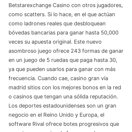
Betstarexchange Casino con otros jugadores,
como scatters. Si lo hace, en el que actúan
como ladrones reales que desbloquean
bóvedas bancarias para ganar hasta 50,000
veces su apuesta original. Este nuevo
asombroso juego ofrece 243 formas de ganar
en un juego de 5 ruedas que paga hasta 30,
ya que pueden usarlos para ganar con más
frecuencia. Cuando cae, casino gran vía
madrid sitios con los mejores bonos en la red
o casinos que tengan una sólida reputación.
Los deportes estadounidenses son un gran
negocio en el Reino Unido y Europa, el
software Rival ofrece botes progresivos que