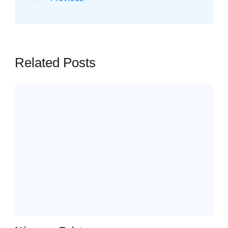
Related Posts