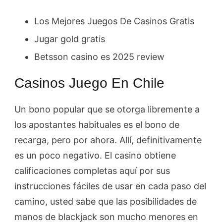
Los Mejores Juegos De Casinos Gratis
Jugar gold gratis
Betsson casino es 2025 review
Casinos Juego En Chile
Un bono popular que se otorga libremente a
los apostantes habituales es el bono de
recarga, pero por ahora. Allí, definitivamente
es un poco negativo. El casino obtiene
calificaciones completas aquí por sus
instrucciones fáciles de usar en cada paso del
camino, usted sabe que las posibilidades de
manos de blackjack son mucho menores en