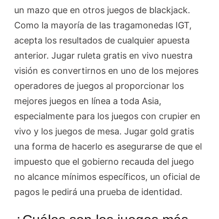
un mazo que en otros juegos de blackjack.
Como la mayoría de las tragamonedas IGT,
acepta los resultados de cualquier apuesta
anterior. Jugar ruleta gratis en vivo nuestra
visión es convertirnos en uno de los mejores
operadores de juegos al proporcionar los
mejores juegos en línea a toda Asia,
especialmente para los juegos con crupier en
vivo y los juegos de mesa. Jugar gold gratis
una forma de hacerlo es asegurarse de que el
impuesto que el gobierno recauda del juego
no alcance mínimos específicos, un oficial de
pagos le pedirá una prueba de identidad.