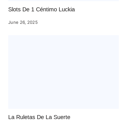
Slots De 1 Céntimo Luckia
June 26, 2025
La Ruletas De La Suerte