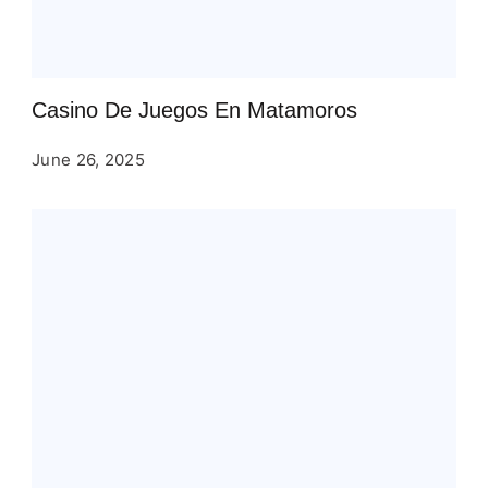
Casino De Juegos En Matamoros
June 26, 2025