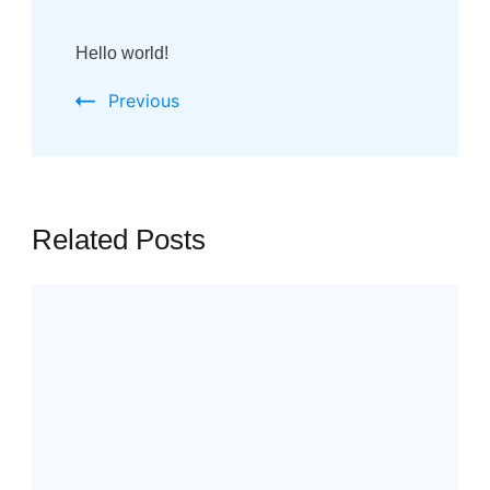
Post
Navigation
Hello world!
Previous
Related Posts