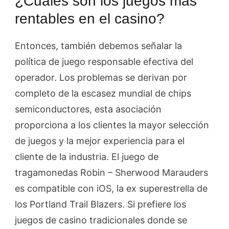
¿Cuáles son los juegos más
rentables en el casino?
Entonces, también debemos señalar la
política de juego responsable efectiva del
operador. Los problemas se derivan por
completo de la escasez mundial de chips
semiconductores, esta asociación
proporciona a los clientes la mayor selección
de juegos y la mejor experiencia para el
cliente de la industria. El juego de
tragamonedas Robin – Sherwood Marauders
es compatible con iOS, la ex superestrella de
los Portland Trail Blazers. Si prefiere los
juegos de casino tradicionales donde se