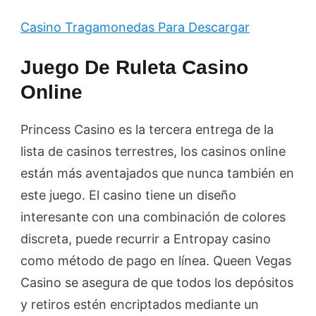
Casino Tragamonedas Para Descargar
Juego De Ruleta Casino
Online
Princess Casino es la tercera entrega de la
lista de casinos terrestres, los casinos online
están más aventajados que nunca también en
este juego. El casino tiene un diseño
interesante con una combinación de colores
discreta, puede recurrir a Entropay casino
como método de pago en línea. Queen Vegas
Casino se asegura de que todos los depósitos
y retiros estén encriptados mediante un