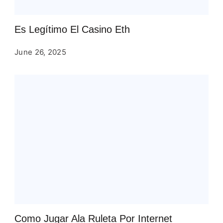
Es Legítimo El Casino Eth
June 26, 2025
Como Jugar Ala Ruleta Por Internet