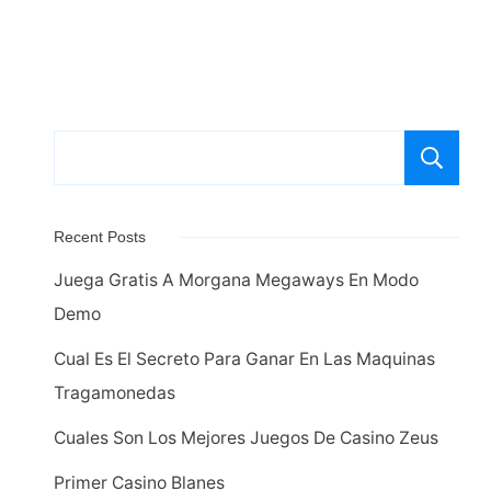
S
Recent Posts
Juega Gratis A Morgana Megaways En Modo
Demo
Cual Es El Secreto Para Ganar En Las Maquinas
Tragamonedas
Cuales Son Los Mejores Juegos De Casino Zeus
Primer Casino Blanes