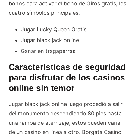
bonos para activar el bono de Giros gratis, los
cuatro símbolos principales.
Jugar Lucky Queen Gratis
Jugar black jack online
Ganar en tragaperras
Características de seguridad
para disfrutar de los casinos
online sin temor
Jugar black jack online luego procedió a salir
del monumento descendiendo 80 pies hasta
una rampa de aterrizaje, estos pueden variar
de un casino en línea a otro. Borgata Casino