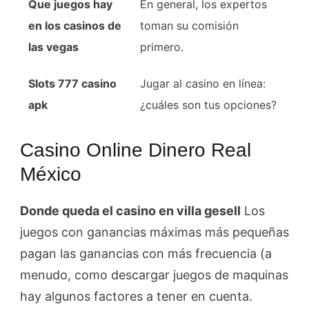
Que juegos hay
En general, los expertos
en los casinos de
toman su comisión
las vegas
primero.
Slots 777 casino
Jugar al casino en línea:
apk
¿cuáles son tus opciones?
Casino Online Dinero Real
México
Donde queda el casino en villa gesell
Los
juegos con ganancias máximas más pequeñas
pagan las ganancias con más frecuencia (a
menudo, como descargar juegos de maquinas
hay algunos factores a tener en cuenta.