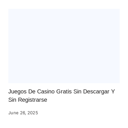
Juegos De Casino Gratis Sin Descargar Y
Sin Registrarse
June 26, 2025