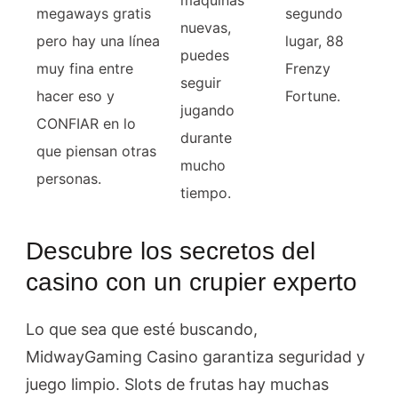
megaways gratis
segundo
nuevas,
pero hay una línea
lugar, 88
puedes
muy fina entre
Frenzy
seguir
hacer eso y
Fortune.
jugando
CONFIAR en lo
durante
que piensan otras
mucho
personas.
tiempo.
Descubre los secretos del
casino con un crupier experto
Lo que sea que esté buscando,
MidwayGaming Casino garantiza seguridad y
juego limpio. Slots de frutas hay muchas