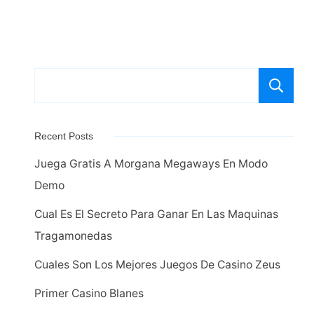
S
Recent Posts
Juega Gratis A Morgana Megaways En Modo
Demo
Cual Es El Secreto Para Ganar En Las Maquinas
Tragamonedas
Cuales Son Los Mejores Juegos De Casino Zeus
Primer Casino Blanes