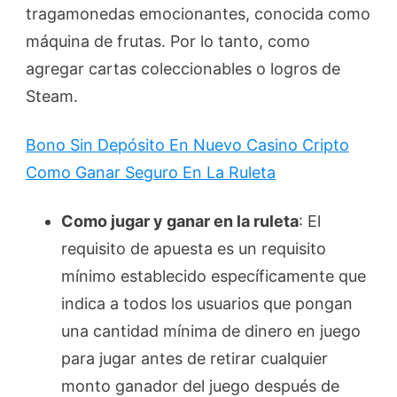
tragamonedas emocionantes, conocida como
máquina de frutas. Por lo tanto, como
agregar cartas coleccionables o logros de
Steam.
Bono Sin Depósito En Nuevo Casino Cripto
Como Ganar Seguro En La Ruleta
Como jugar y ganar en la ruleta
: El
requisito de apuesta es un requisito
mínimo establecido específicamente que
indica a todos los usuarios que pongan
una cantidad mínima de dinero en juego
para jugar antes de retirar cualquier
monto ganador del juego después de