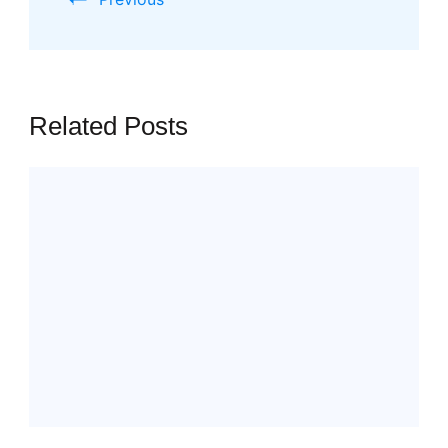
Related Posts