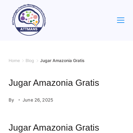
Skip
to
content
Home
Blog
Jugar Amazonia Gratis
Jugar Amazonia Gratis
By
June 26, 2025
Jugar Amazonia Gratis