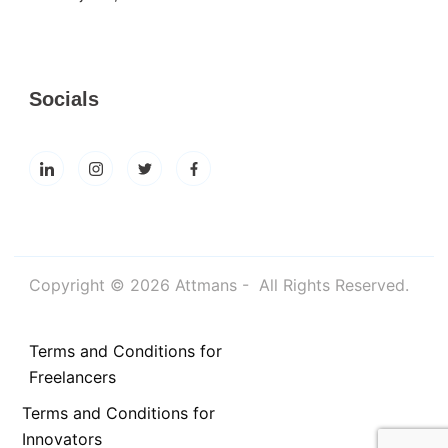
Socials
Copyright © 2026 Attmans - All Rights Reserved.
Terms and Conditions for
Freelancers
Terms and Conditions for
Innovators