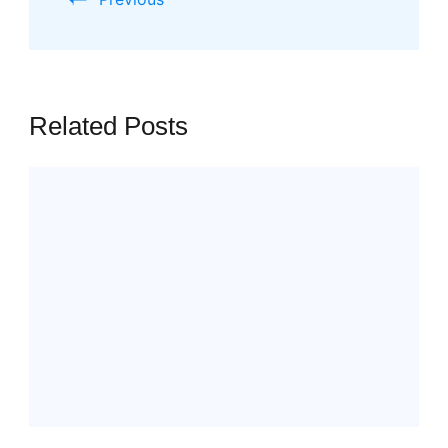
Related Posts