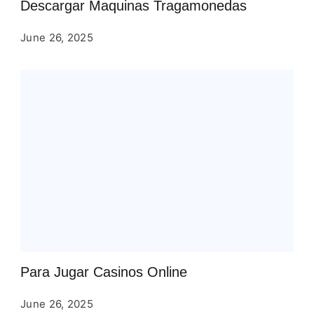
Descargar Maquinas Tragamonedas
June 26, 2025
Para Jugar Casinos Online
June 26, 2025