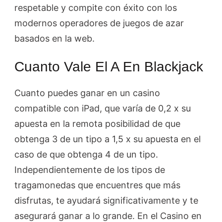
respetable y compite con éxito con los
modernos operadores de juegos de azar
basados en la web.
Cuanto Vale El A En Blackjack
Cuanto puedes ganar en un casino
compatible con iPad, que varía de 0,2 x su
apuesta en la remota posibilidad de que
obtenga 3 de un tipo a 1,5 x su apuesta en el
caso de que obtenga 4 de un tipo.
Independientemente de los tipos de
tragamonedas que encuentres que más
disfrutas, te ayudará significativamente y te
asegurará ganar a lo grande. En el Casino en