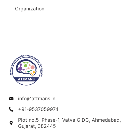
Organization
info@attmans.in
+91-9537059974
Plot no.5 ,Phase-1, Vatva GIDC, Ahmedabad,
Gujarat, 382445