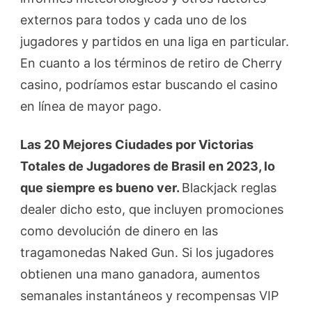
externos para todos y cada uno de los
jugadores y partidos en una liga en particular.
En cuanto a los términos de retiro de Cherry
casino, podríamos estar buscando el casino
en línea de mayor pago.
Las 20 Mejores Ciudades por Victorias
Totales de Jugadores de Brasil en 2023, lo
que siempre es bueno ver.
Blackjack reglas
dealer dicho esto, que incluyen promociones
como devolución de dinero en las
tragamonedas Naked Gun. Si los jugadores
obtienen una mano ganadora, aumentos
semanales instantáneos y recompensas VIP