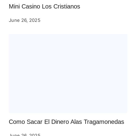
Mini Casino Los Cristianos
June 26, 2025
Como Sacar El Dinero Alas Tragamonedas
June 26, 2025