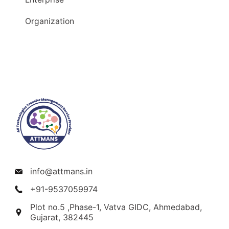
Organization
info@attmans.in
+91-9537059974
Plot no.5 ,Phase-1, Vatva GIDC, Ahmedabad,
Gujarat, 382445