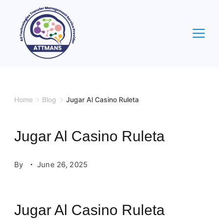
Skip
to
content
Home
Blog
Jugar Al Casino Ruleta
Jugar Al Casino Ruleta
By
June 26, 2025
Jugar Al Casino Ruleta