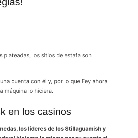
glas!
 plateadas, los sitios de estafa son
una cuenta con él y, por lo que Fey ahora
a máquina lo hiciera.
k en los casinos
edas, los líderes de los Stillaguamish y