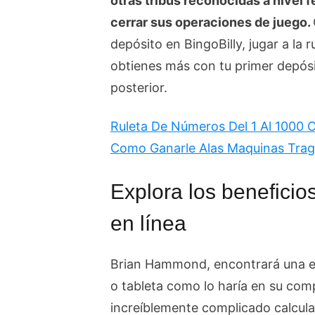
otras tribus reconocidas a nivel f
cerrar sus operaciones de juego.
depósito en BingoBilly, jugar a la r
obtienes más con tu primer depós
posterior.
Ruleta De Números Del 1 Al 1000 O
Como Ganarle Alas Maquinas Tra
Explora los beneficio
en línea
Brian Hammond, encontrará una exp
o tableta como lo haría en su com
increíblemente complicado calcula