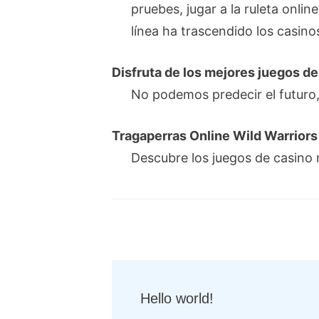
pruebes, jugar a la ruleta onlin
línea ha trascendido los casino
Disfruta de los mejores juegos d
No podemos predecir el futuro
Tragaperras Online Wild Warriors
Descubre los juegos de casino
Post
Navigation
Hello world!