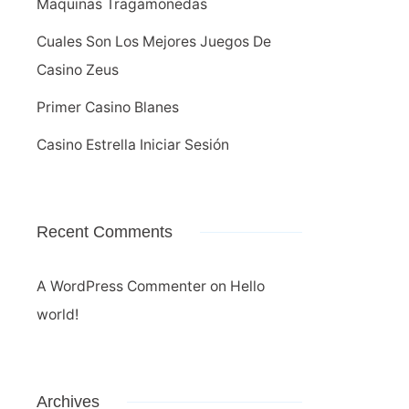
Maquinas Tragamonedas
Cuales Son Los Mejores Juegos De
Casino Zeus
Primer Casino Blanes
Casino Estrella Iniciar Sesión
Recent Comments
A WordPress Commenter
on
Hello
world!
Archives