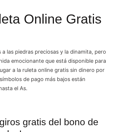
eta Online Gratis
a las piedras preciosas y la dinamita, pero
nida emocionante que está disponible para
gar a la ruleta online gratis sin dinero por
 símbolos de pago más bajos están
hasta el As.
 giros gratis del bono de