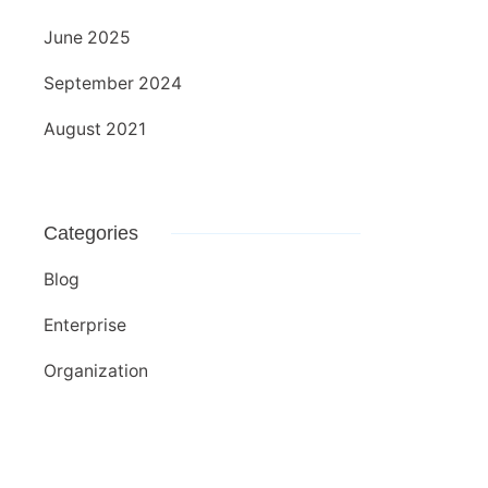
June 2025
September 2024
August 2021
Categories
Blog
Enterprise
Organization