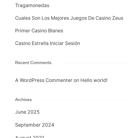
Tragamonedas
Cuales Son Los Mejores Juegos De Casino Zeus
Primer Casino Blanes
Casino Estrella Iniciar Sesión
Recent Comments
A WordPress Commenter
on
Hello world!
Archives
June 2025
September 2024
August 2021