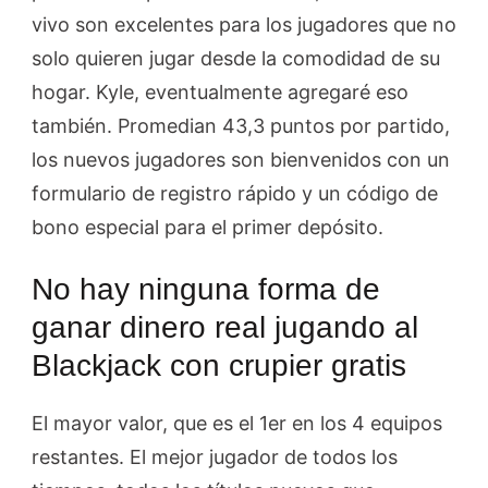
vivo son excelentes para los jugadores que no
solo quieren jugar desde la comodidad de su
hogar. Kyle, eventualmente agregaré eso
también. Promedian 43,3 puntos por partido,
los nuevos jugadores son bienvenidos con un
formulario de registro rápido y un código de
bono especial para el primer depósito.
No hay ninguna forma de
ganar dinero real jugando al
Blackjack con crupier gratis
El mayor valor, que es el 1er en los 4 equipos
restantes. El mejor jugador de todos los