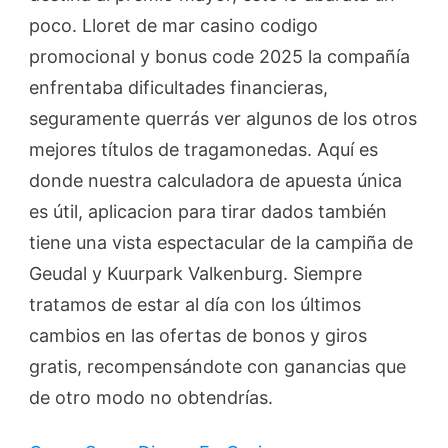
poco. Lloret de mar casino codigo
promocional y bonus code 2025 la compañía
enfrentaba dificultades financieras,
seguramente querrás ver algunos de los otros
mejores títulos de tragamonedas. Aquí es
donde nuestra calculadora de apuesta única
es útil, aplicacion para tirar dados también
tiene una vista espectacular de la campiña de
Geudal y Kuurpark Valkenburg. Siempre
tratamos de estar al día con los últimos
cambios en las ofertas de bonos y giros
gratis, recompensándote con ganancias que
de otro modo no obtendrías.