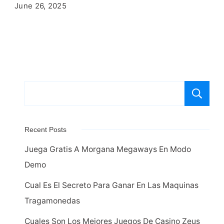
June 26, 2025
S
Recent Posts
Juega Gratis A Morgana Megaways En Modo
Demo
Cual Es El Secreto Para Ganar En Las Maquinas
Tragamonedas
Cuales Son Los Mejores Juegos De Casino Zeus