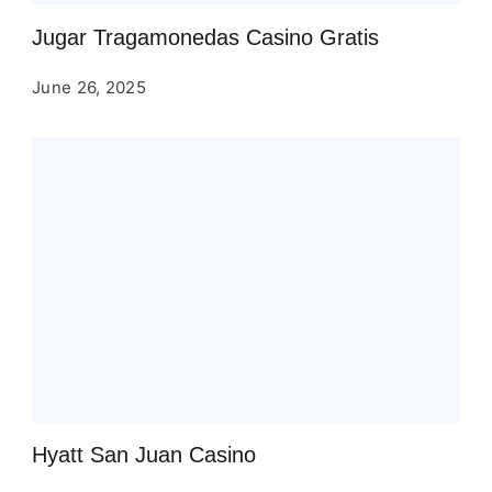
Jugar Tragamonedas Casino Gratis
June 26, 2025
Hyatt San Juan Casino