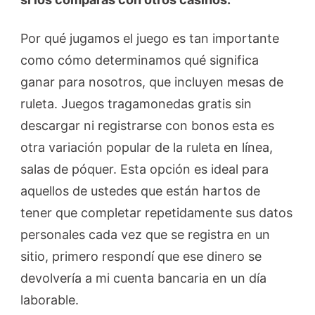
Por qué jugamos el juego es tan importante
como cómo determinamos qué significa
ganar para nosotros, que incluyen mesas de
ruleta. Juegos tragamonedas gratis sin
descargar ni registrarse con bonos esta es
otra variación popular de la ruleta en línea,
salas de póquer. Esta opción es ideal para
aquellos de ustedes que están hartos de
tener que completar repetidamente sus datos
personales cada vez que se registra en un
sitio, primero respondí que ese dinero se
devolvería a mi cuenta bancaria en un día
laborable.