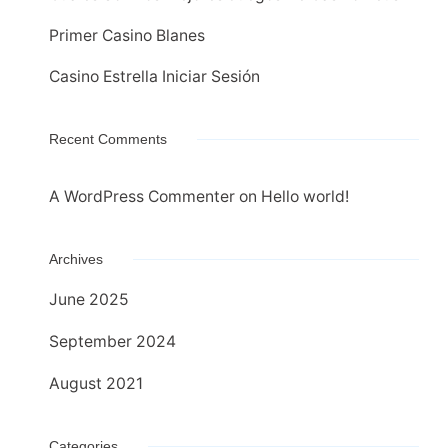
Primer Casino Blanes
Casino Estrella Iniciar Sesión
Recent Comments
A WordPress Commenter
on
Hello world!
Archives
June 2025
September 2024
August 2021
Categories