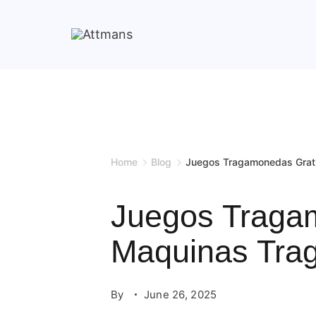
Skip
to
content
Home
Blog
Juegos Tragamonedas Grati
Juegos Traga
Maquinas Trag
By
June 26, 2025