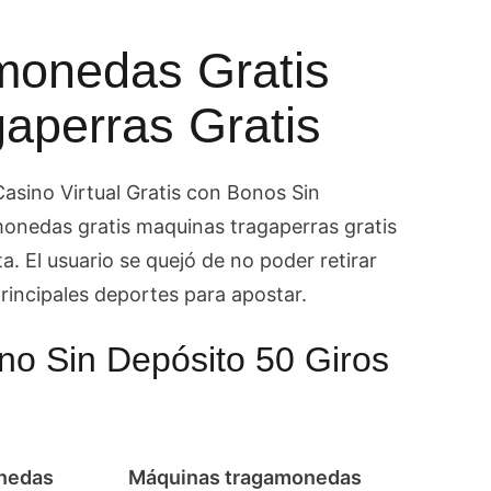
monedas Gratis
aperras Gratis
asino Virtual Gratis con Bonos Sin
onedas gratis maquinas tragaperras gratis
a. El usuario se quejó de no poder retirar
rincipales deportes para apostar.
ono Sin Depósito 50 Giros
nedas
Máquinas tragamonedas