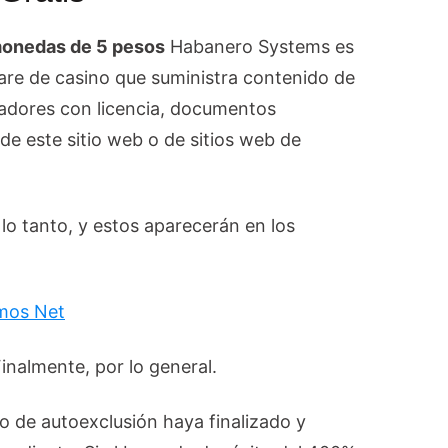
monedas de 5 pesos
Habanero Systems es
re de casino que suministra contenido de
adores con licencia, documentos
 de este sitio web o de sitios web de
lo tanto, y estos aparecerán en los
mos Net
inalmente, por lo general.
 de autoexclusión haya finalizado y