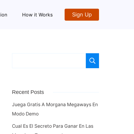
Sign Up
tion
How it Works
Search
Recent Posts
Juega Gratis A Morgana Megaways En
Modo Demo
Cual Es El Secreto Para Ganar En Las