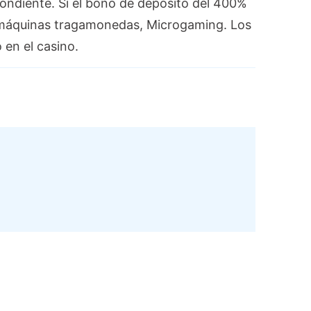
pondiente. Si el bono de depósito del 400%
a máquinas tragamonedas, Microgaming. Los
 en el casino.