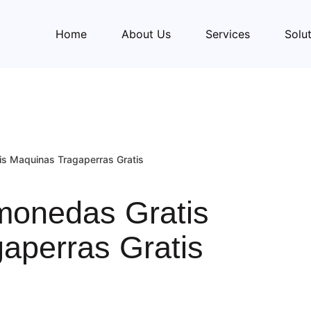
Home
About Us
Services
Solu
s Maquinas Tragaperras Gratis
monedas Gratis
aperras Gratis