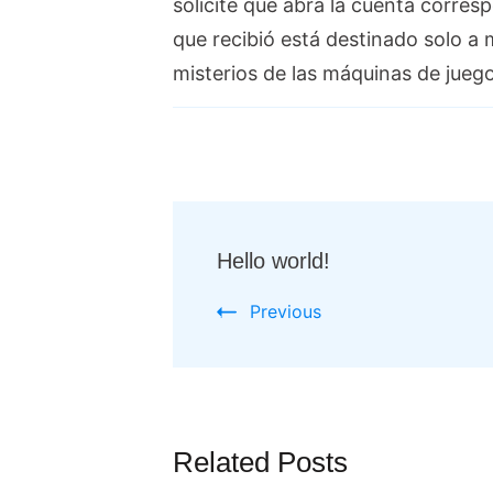
solicite que abra la cuenta corres
que recibió está destinado solo 
misterios de las máquinas de juego
Post
Navigation
Hello world!
Previous
Related Posts