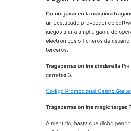
Como ganar en la maquina traga
un destacado proveedor de softwa
juegos a una amplia gama de oper
electrónicos o ficheros de usuario
terceros.
Tragaperras online cinderella
Por 
carretes 3.
Código Promocional Casino Gana
Tragaperras online magic target
F
A menudo, hasta que dicho período