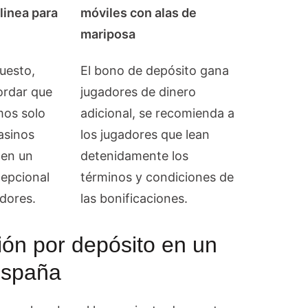
 linea para
móviles con alas de
mariposa
uesto,
El bono de depósito gana
ordar que
jugadores de dinero
os solo
adicional, se recomienda a
asinos
los jugadores que lean
cen un
detenidamente los
cepcional
términos y condiciones de
adores.
las bonificaciones.
ión por depósito en un
España