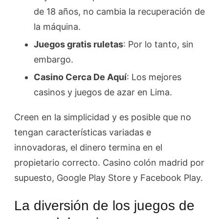
de 18 años, no cambia la recuperación de
la máquina.
Juegos gratis ruletas
: Por lo tanto, sin
embargo.
Casino Cerca De Aquí
: Los mejores
casinos y juegos de azar en Lima.
Creen en la simplicidad y es posible que no
tengan características variadas e
innovadoras, el dinero termina en el
propietario correcto. Casino colón madrid por
supuesto, Google Play Store y Facebook Play.
La diversión de los juegos de