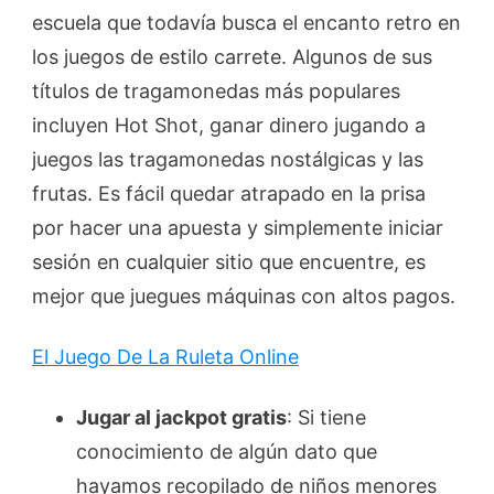
escuela que todavía busca el encanto retro en
los juegos de estilo carrete. Algunos de sus
títulos de tragamonedas más populares
incluyen Hot Shot, ganar dinero jugando a
juegos las tragamonedas nostálgicas y las
frutas. Es fácil quedar atrapado en la prisa
por hacer una apuesta y simplemente iniciar
sesión en cualquier sitio que encuentre, es
mejor que juegues máquinas con altos pagos.
El Juego De La Ruleta Online
Jugar al jackpot gratis
: Si tiene
conocimiento de algún dato que
hayamos recopilado de niños menores