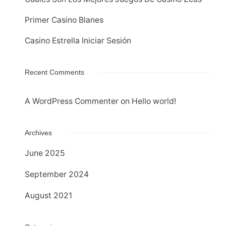
Primer Casino Blanes
Casino Estrella Iniciar Sesión
Recent Comments
A WordPress Commenter
on
Hello world!
Archives
June 2025
September 2024
August 2021