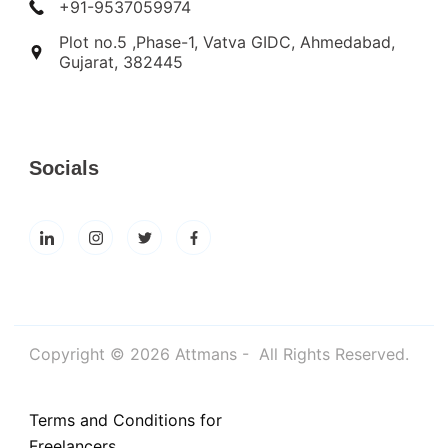
+91-9537059974
Plot no.5 ,Phase-1, Vatva GIDC, Ahmedabad,
Gujarat, 382445
Socials
Copyright © 2026 Attmans - All Rights Reserved.
Terms and Conditions for
Freelancers