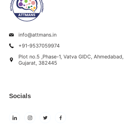
info@attmans.in
+91-9537059974
Plot no.5 ,Phase-1, Vatva GIDC, Ahmedabad,
Gujarat, 382445
Socials