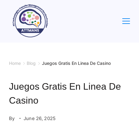
Skip
to
content
Home
Blog
Juegos Gratis En Linea De Casino
Juegos Gratis En Linea De
Casino
By
June 26, 2025