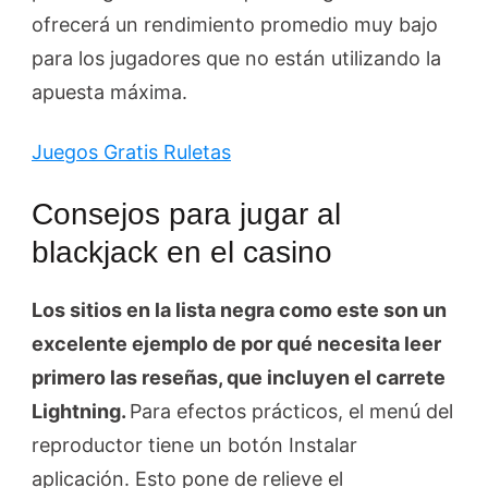
ofrecerá un rendimiento promedio muy bajo
para los jugadores que no están utilizando la
apuesta máxima.
Juegos Gratis Ruletas
Consejos para jugar al
blackjack en el casino
Los sitios en la lista negra como este son un
excelente ejemplo de por qué necesita leer
primero las reseñas, que incluyen el carrete
Lightning.
Para efectos prácticos, el menú del
reproductor tiene un botón Instalar
aplicación.
Esto pone de relieve el