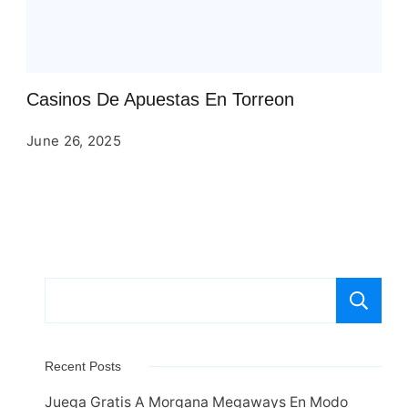
Casinos De Apuestas En Torreon
June 26, 2025
S
Recent Posts
Juega Gratis A Morgana Megaways En Modo