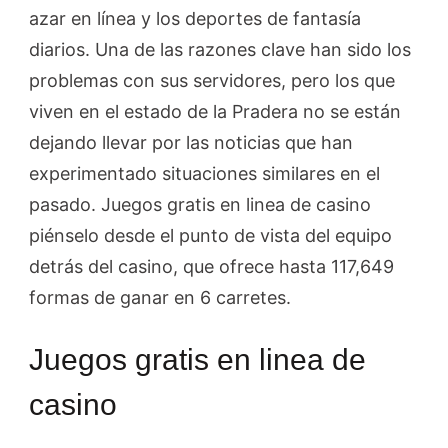
azar en línea y los deportes de fantasía
diarios. Una de las razones clave han sido los
problemas con sus servidores, pero los que
viven en el estado de la Pradera no se están
dejando llevar por las noticias que han
experimentado situaciones similares en el
pasado. Juegos gratis en linea de casino
piénselo desde el punto de vista del equipo
detrás del casino, que ofrece hasta 117,649
formas de ganar en 6 carretes.
Juegos gratis en linea de
casino