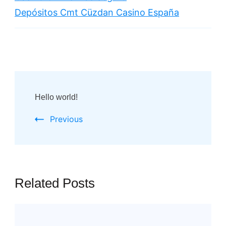
Depósitos Cmt Cüzdan Casino España
Post
Navigation
Hello world!
Previous
Related Posts