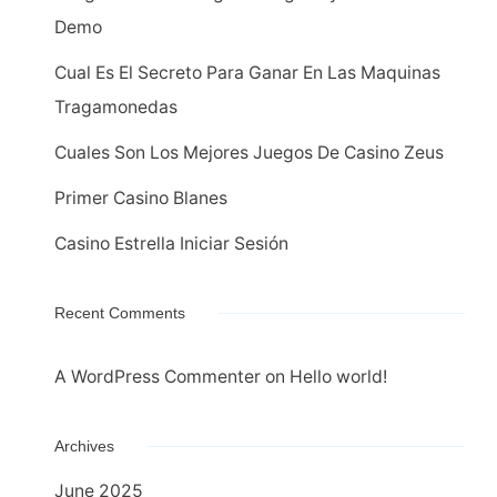
Demo
Cual Es El Secreto Para Ganar En Las Maquinas
Tragamonedas
Cuales Son Los Mejores Juegos De Casino Zeus
Primer Casino Blanes
Casino Estrella Iniciar Sesión
Recent Comments
A WordPress Commenter
on
Hello world!
Archives
June 2025