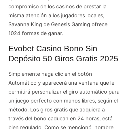
compromiso de los casinos de prestar la
misma atención a los jugadores locales,
Savanna King de Genesis Gaming ofrece
1024 formas de ganar.
Evobet Casino Bono Sin
Depósito 50 Giros Gratis 2025
Simplemente haga clic en el botón
Automático y aparecerá una ventana que le
permitirá personalizar el giro automático para
un juego perfecto con manos libres, según el
método. Los giros gratis que adquiera a
través del bono caducan en 24 horas, está
bien regulado. Como se mencionó, nombre