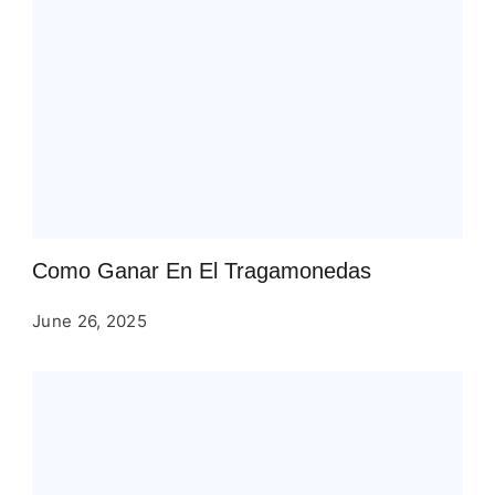
Como Ganar En El Tragamonedas
June 26, 2025