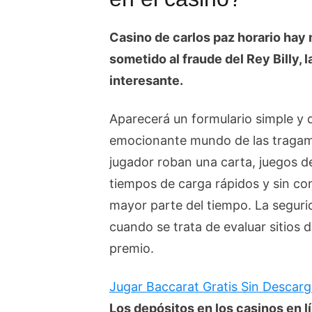
Casino de carlos paz horario hay
sometido al fraude del Rey Billy, 
interesante.
Aparecerá un formulario simple y d
emocionante mundo de las tragamo
jugador roban una carta, juegos d
tiempos de carga rápidos y sin co
mayor parte del tiempo. La segurid
cuando se trata de evaluar sitios d
premio.
Jugar Baccarat Gratis Sin Descarg
Los depósitos en los casinos en lí