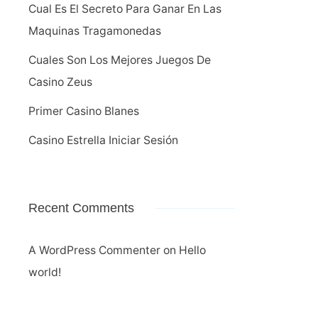
Cual Es El Secreto Para Ganar En Las
Maquinas Tragamonedas
Cuales Son Los Mejores Juegos De
Casino Zeus
Primer Casino Blanes
Casino Estrella Iniciar Sesión
Recent Comments
A WordPress Commenter
on
Hello
world!