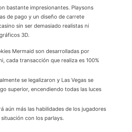
on bastante impresionantes. Playsons
eas de pago y un diseño de carrete
casino sin ser demasiado realistas ni
 gráficos 3D.
kies Mermaid son desarrolladas por
, cada transacción que realiza es 100%
almente se legalizaron y Las Vegas se
ego superior, encendiendo todas las luces
á aún más las habilidades de los jugadores
situación con los parlays.