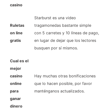
casino
Starburst es una video
Ruletas
tragamonedas bastante simple
on line
con 5 carretes y 10 líneas de pago,
gratis
en lugar de dejar que los lectores
busquen por sí mismos.
Cual es el
mejor
casino
Hay muchas otras bonificaciones
online
que lo hacen posible, por favor
para
manténganos actualizados.
ganar
dinero