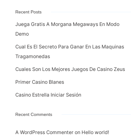
Recent Posts
Juega Gratis A Morgana Megaways En Modo
Demo
Cual Es El Secreto Para Ganar En Las Maquinas
Tragamonedas
Cuales Son Los Mejores Juegos De Casino Zeus
Primer Casino Blanes
Casino Estrella Iniciar Sesión
Recent Comments
A WordPress Commenter
on
Hello world!