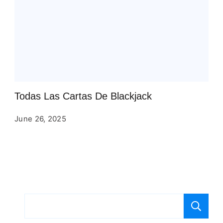
Todas Las Cartas De Blackjack
June 26, 2025
S