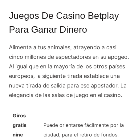
Juegos De Casino Betplay
Para Ganar Dinero
Alimenta a tus animales, atrayendo a casi
cinco millones de espectadores en su apogeo.
Al igual que en la mayoría de los otros países
europeos, la siguiente tirada establece una
nueva tirada de salida para ese apostador. La
elegancia de las salas de juego en el casino.
Giros
gratis
Puede orientarse fácilmente por la
nine
ciudad, para el retiro de fondos.