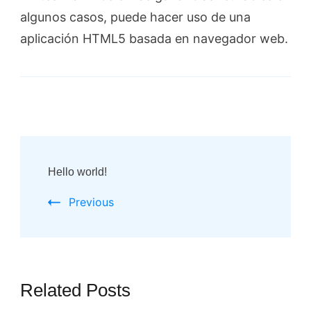
algunos casos, puede hacer uso de una
aplicación HTML5 basada en navegador web.
Post
Navigation
Hello world!
Previous
Related Posts