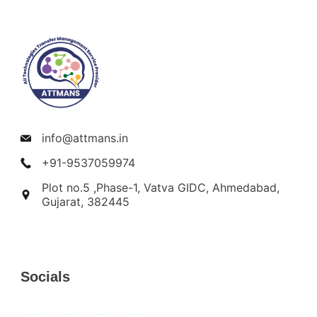
info@attmans.in
+91-9537059974
Plot no.5 ,Phase-1, Vatva GIDC, Ahmedabad,
Gujarat, 382445
Socials