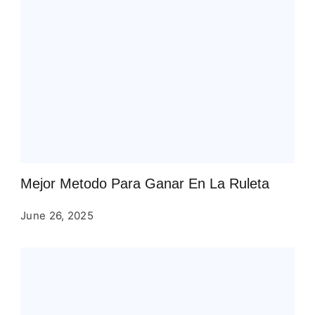
Mejor Metodo Para Ganar En La Ruleta
June 26, 2025